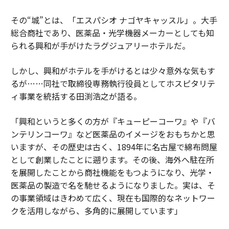
その“城”とは、「エスパシオ ナゴヤキャッスル」。大手
総合商社であり、医薬品・光学機器メーカーとしても知
られる興和が手がけたラグジュアリーホテルだ。
しかし、興和がホテルを手がけるとは少々意外な気もす
るが……同社で取締役専務執行役員としてホスピタリテ
ィ事業を統括する田渕浩之が語る。
「興和というと多くの方が『キューピーコーワ』や『バ
ンテリンコーワ』など医薬品のイメージをおもちかと思
いますが、その歴史は古く、1894年に名古屋で綿布問屋
として創業したことに遡ります。その後、海外へ駐在所
を展開したことから商社機能をもつようになり、光学・
医薬品の製造で名を馳せるようになりました。実は、そ
の事業領域はきわめて広く、現在も国際的なネットワー
クを活用しながら、多角的に展開しています」