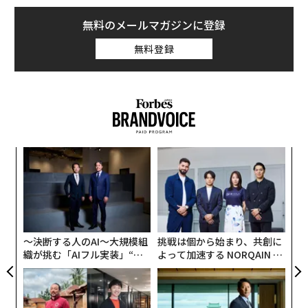
無料のメールマガジンに登録
無料登録
義す
「
むス
左右
T
─レ
エ
日
込め
設オ
が
が
〜決断する人のAI〜大規模組
挑戦は個から始まり、共創に
織が挑む「AIフル実装」“使
よって加速する NORQAIN JA
う”企業から“動く”企業へ【N
PAN 特別座談会
TTドコモビジネス×PwC】