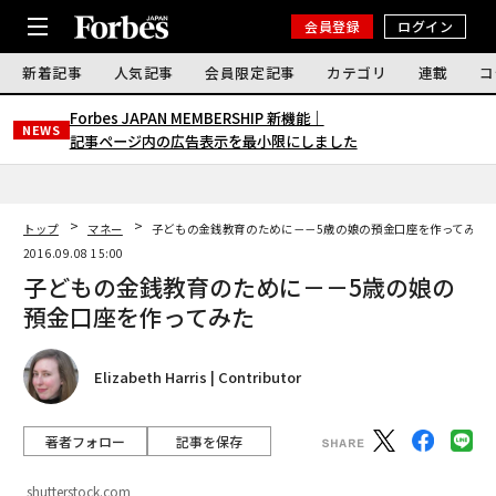
会員登録
ログイン
新着記事
人気記事
会員限定記事
カテゴリ
連載
コ
Forbes JAPAN MEMBERSHIP 新機能｜
NEWS
記事ページ内の広告表示を最小限にしました
トップ
マネー
子どもの金銭教育のために－－5歳の娘の預金口座を作ってみた
2016.09.08 15:00
子どもの金銭教育のために－－5歳の娘の
預金口座を作ってみた
Elizabeth Harris | Contributor
著者フォロー
記事を保存
shutterstock.com