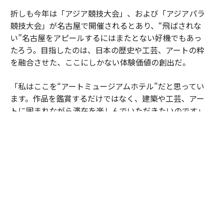
折しも今年は「アジア競技大会」、および「アジアパラ
競技大会」が名古屋で開催されるとあり、“飛ばされな
い”名古屋をアピールするにはまたとない好機でもあっ
たろう。目指したのは、日本の歴史や工芸、アートの粋
を融合させた、ここにしかない体験価値の創出だ。
「私はここを“アートミュージアムホテル”だと思ってい
ます。作品を鑑賞するだけではなく、建築や工芸、アー
トに囲まれながら滞在を楽しんでいただきたいのです」
館内に配された約50人の作家による400点超もの作品
は、建築やインテリアと一体となり、このホテルならで
はの世界観を形づくる重要な要素だ。名古屋城を望む特
別なロケ―ション、日本の工芸が息づく空間、歴史と現
代が交差する体験のすべてが重なりあうことで、ここは
宿泊施設を超えて文化体験の場となる。