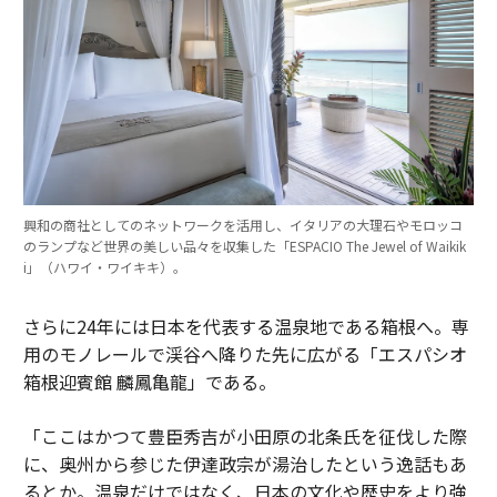
興和の商社としてのネットワークを活用し、イタリアの大理石やモロッコ
のランプなど世界の美しい品々を収集した「ESPACIO The Jewel of Waikik
i」（ハワイ・ワイキキ）。
さらに24年には日本を代表する温泉地である箱根へ。専
用のモノレールで渓谷へ降りた先に広がる「エスパシオ
箱根迎賓館 麟鳳亀龍」である。
「ここはかつて豊臣秀吉が小田原の北条氏を征伐した際
に、奥州から参じた伊達政宗が湯治したという逸話もあ
るとか。温泉だけではなく、日本の文化や歴史をより強