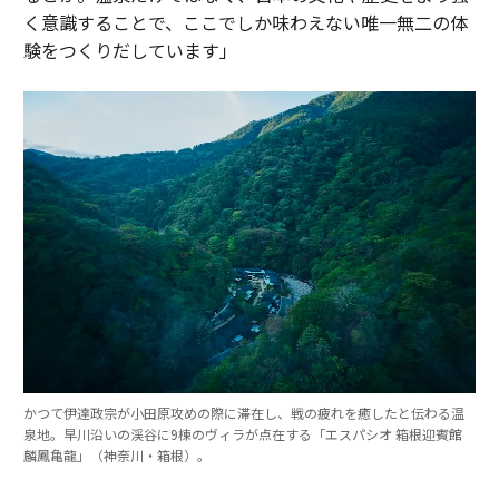
く意識することで、ここでしか味わえない唯一無二の体
験をつくりだしています」
かつて伊達政宗が小田原攻めの際に滞在し、戦の疲れを癒したと伝わる温
泉地。早川沿いの渓谷に9棟のヴィラが点在する「エスパシオ 箱根迎賓館
麟鳳亀龍」（神奈川・箱根）。