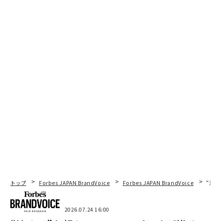
トップ
Forbes JAPAN BrandVoice
Forbes JAPAN BrandVoice
“泊
2026.07.24 16:00