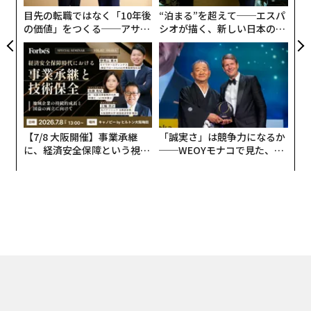
目先の転職ではなく「10年後
“泊まる”を超えて──エスパ
の価値」をつくる──アサイ
シオが描く、新しい日本のラ
ンの長期伴走型支援とは
グジュアリー（前編）
【7/8 大阪開催】事業承継
「誠実さ」は競争力になるか
に、経済安全保障という視点
──WEOYモナコで見た、く
が加わるとき──経営者が問
ら寿司の経営哲学
われる新たな判断軸