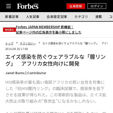
会員登録
ログイン
新着記事
人気記事
会員限定記事
カテゴリ
連載
コ
Forbes JAPAN MEMBERSHIP 新機能｜
NEWS
記事ページ内の広告表示を最小限にしました
トップ
テクノロジー
エイズ感染を防ぐウェアラブルな「膣リング」 アフリカ
2016.08.20 17:00
エイズ感染を防ぐウェアラブルな「膣リン
グ」 アフリカ女性向けに開発
Janet Burns | Contributor
HIV感染率が最も高い南部アフリカの若い女性を対象に
した「抗HIV膣内リング」の臨床試験で、感染率を低下
させる成果が得られた。この革新的な製品は、エイズ拡
大防止の取り組みの“救世主”になるかもしれない。