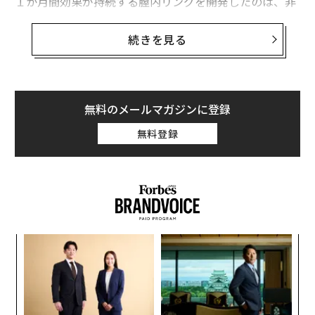
１か月間効果が持続する膣内リングを開発したのは、非
営利団体International Partnership for Microbicides （I
PM）。同製品を継続的に使えば、HIVの感染を相当程度
続きを見る
食い止められることが確認された。医学雑誌「ニューイ
ングランド・ジャーナル・オブ・メディシン」に掲載さ
れた発表によると、フェーズ3の臨床試験で、ダビピリン
という抗HIVウイルス薬を放出する小型の膣内リングを
無料のメールマガジンに登録
装着した女性の感染防止率は70％に達した。
無料登録
ダビピリン調剤リングの有効性を確認するプロジェクト
は、2012年から2015年にかけて、マラウイ、南アフリ
カ、ウガンダ、ジンバブエなど15か所で18歳から45歳ま
での健康な女性を対象に実施された。ダビピリンリング
を使った被験者のHIV感染リスクは、プラセボ薬（偽
〜
薬）を処方されたグループよりも56％以上低くなり、感
織
染防止率は最大75％まで高まった。
う
挑
T
よっ
PA