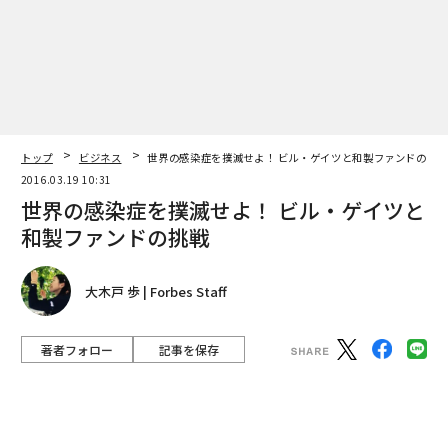
編集＝上田裕資
トップ
ビジネス
世界の感染症を撲滅せよ！ ビル・ゲイツと和製ファンドの挑
2016.03.19 10:31
2026年9月号発売中
世界の感染症を撲滅せよ！ ビル・ゲイツと
和製ファンドの挑戦
最新号の購入はこちらから
大木戸 歩 | Forbes Staff
メンバーシップに登録する
著者フォロー
記事を保存
BT スリングスビー氏（写真、最前列右から6番目）。
世界の人口70億人のうち、10億人が何らかの感染症を患