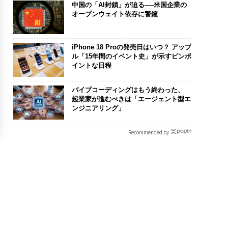
中国の「AI封鎖」が迫る──米国企業の
オープンウェイト依存に警鐘
iPhone 18 Proの発売日はいつ？ アップ
ル「15年間のイベント史」が示すピンポ
イントな日程
バイブコーディングはもう終わった、
起業家が進むべきは「エージェント型エ
ンジニアリング」
Recommended by