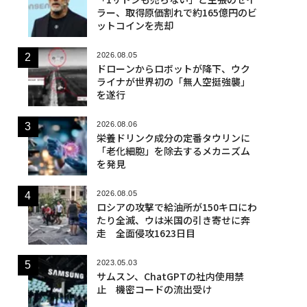
ラー、取得原価割れで約165億円のビ
ットコインを売却
2026.08.05
ドローンからロボットが降下、ウク
ライナが世界初の「無人空挺強襲」
を遂行
2026.08.06
栄養ドリンク成分の定番タウリンに
「老化細胞」を除去するメカニズム
を発見
2026.08.05
ロシアの攻撃で給油所が150キロにわ
たり全滅、ウは米国の引き寄せに奔
走 全面侵攻1623日目
2023.05.03
サムスン、ChatGPTの社内使用禁
止 機密コードの流出受け