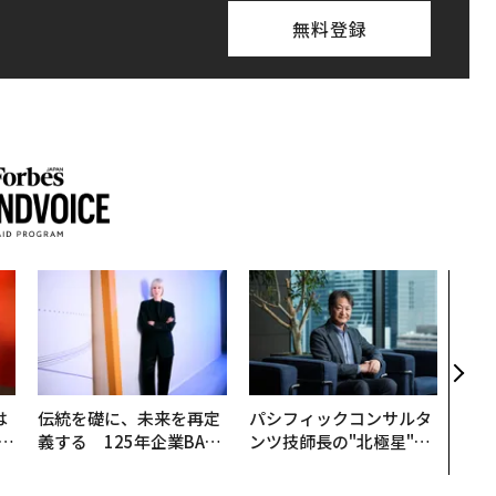
無料登録
“泊
パシ
本の
編）
は
伝統を礎に、未来を再定
パシフィックコンサルタ
b
義する 125年企業BAT
ンツ技師長の"北極星"。
r
が挑むスモークレスな未
災害への無力感を乗り越
つ
来
え見つけた、防災一筋20