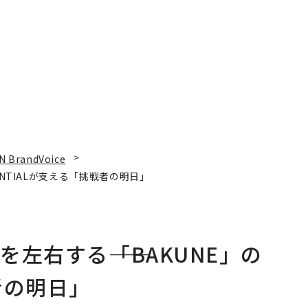
年の答え
N BrandVoice
ENTIALが支える「挑戦者の明日」
左右する――「BAKUNE」の
者の明日」