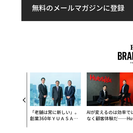
無料のメールマガジンに登録
「老舗は常に新しい」。
AIが変えるのは効率で
創業360年ＹＵＡＳＡと
なく顧客体験だ──Hu
カクシンCEO田尻望が語
Spot Japanが語る「G
る、AIを超える人の価値
ow Better」な組織の