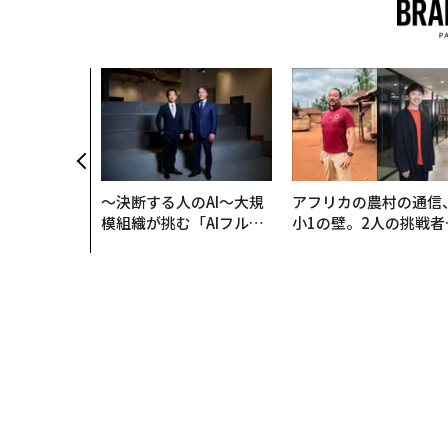
〜決断する人のAI〜大規
アフリカの農村の通信
模組織が挑む「AIフル実
小1の壁。2人の挑戦者
装」“使う”企業から“動
手にした「次なる武器
く”企業へ【NTTドコモ
ビジネス×PwC】