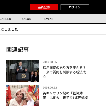
会員登録
ログイン
CAREER
SALON
EVENT
限にしました
関連記事
2016.08.05
採用面接のあり方を変える？
米で質問を制限する新法成
立
2016.06.22
英キャサリン妃の「経済効
果」は絶大、親子で1兆円規模