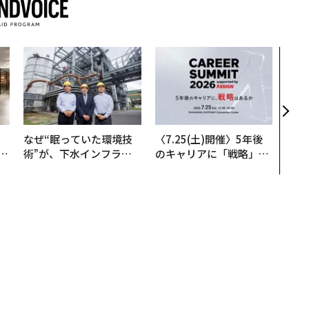
内製
ィン
ジー
代フ
、
なぜ“眠っていた環境技
〈7.25(土)開催〉5年後
が
術”が、下水インフラを
のキャリアに「戦略」は
」
変えたのか──産総研×
あるか。トップエグゼク
月島JFEアクアソリュー
ティブのキャリアに触れ
ションの10年
る1日│CAREER SUMMI
T 2026