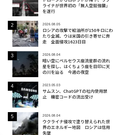
ライナが世界初の「無人空挺強襲」
を遂行
2026.08.05
ロシアの攻撃で給油所が150キロにわ
たり全滅、ウは米国の引き寄せに奔
走 全面侵攻1623日目
2026.08.04
暗い空にペルセウス座流星群の流れ
星を探し、はくちょう座を目印に天
の川を辿る 今週の夜空
2023.05.03
サムスン、ChatGPTの社内使用禁
止 機密コードの流出受け
2026.08.04
ウクライナ侵攻で塗り替えられた世
界のエネルギー地図 ロシアは信用
失墜