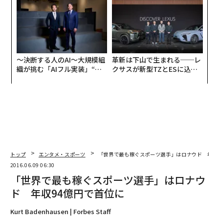
防災一筋20年の答え
〜決断する人のAI〜大規模組
革新は下山で生まれる──レ
織が挑む「AIフル実装」“使
クサスが新型TZとESに込め
う”企業から“動く”企業へ【N
た「DISCOVER」の哲学
TTドコモビジネス×PwC】
トップ
エンタメ・スポーツ
「世界で最も稼ぐスポーツ選手」はロナウド 年収
2016.06.09 06:30
「世界で最も稼ぐスポーツ選手」はロナウ
ド 年収94億円で首位に
Kurt Badenhausen | Forbes Staff