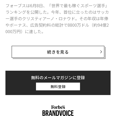
フォーブスは6月8日、「世界で最も稼ぐスポーツ選手」
ランキングを公開した。今年、首位に立ったのはサッカ
ー選手のクリスティアーノ・ロナウド。その年収は年俸
やボーナス、広告契約料の総計で8800万ドル（約94億2
000万円）に達した。
本ランキングでは過去15年の間にゴルフ選手のタイガ
ー・ウッズが12回、首位にランクイン。ボクサーのフロ
続きを見る
イド・メイウェザー・ジュニアが過去4年間で3回トップ
に立っていた。しかし、メイウェザーが引退しウッズが
衰えを見せる中、その隙間を埋める形で浮上したのがロ
ナウドだ。
無料のメールマガジンに登録
無料登録
この背景には近年、サッカーや野球、バスケットボール
等のTV放映権料が高騰し、潤沢な資金が選手らに注がれ
たことが挙げられる。上位100名の年収の最低ラインは2
080万ドルに達し、昨年から200万ドルの上昇となった。