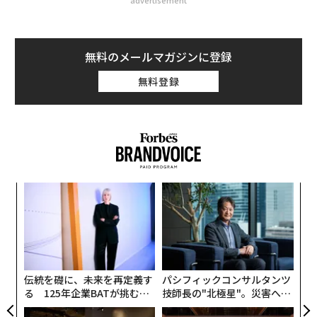
advertisement
無料のメールマガジンに登録
無料登録
「
左右
T
内
日
グ
実
全
伝統を礎に、未来を再定義す
パシフィックコンサルタンツ
る 125年企業BATが挑むス
技師長の"北極星"。災害への
モークレスな未来
無力感を乗り越え見つけた、