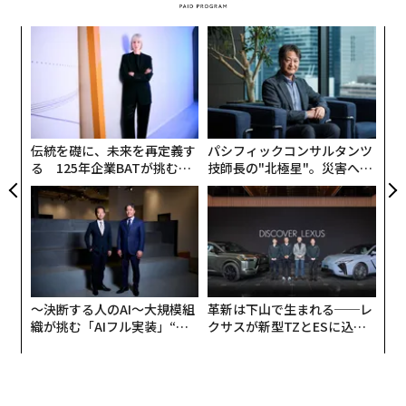
「
左右
T
内
日
グ
実
全
伝統を礎に、未来を再定義す
パシフィックコンサルタンツ
る 125年企業BATが挑むス
技師長の"北極星"。災害への
モークレスな未来
無力感を乗り越え見つけた、
防災一筋20年の答え
〜決断する人のAI〜大規模組
革新は下山で生まれる──レ
織が挑む「AIフル実装」“使
クサスが新型TZとESに込め
う”企業から“動く”企業へ【N
た「DISCOVER」の哲学
TTドコモビジネス×PwC】