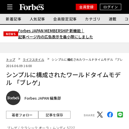
会員登録
ログイン
新着記事
人気記事
会員限定記事
カテゴリ
連載
コ
Forbes JAPAN MEMBERSHIP 新機能｜
NEWS
記事ページ内の広告表示を最小限にしました
トップ
ライフスタイル
シンプルに構成されたワールドタイムモデル 「ブレゲ
2016.06.09 16:00
シンプルに構成されたワールドタイムモデ
ル 「ブレゲ」
Forbes JAPAN 編集部
著者フォロー
記事を保存
ブレゲ / クラシック オーラ・ムンディ 5727