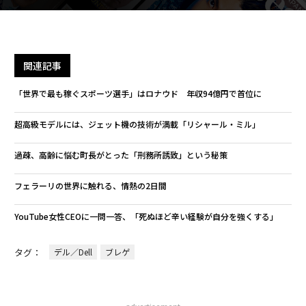
関連記事
「世界で最も稼ぐスポーツ選手」はロナウド 年収94億円で首位に
超高級モデルには、ジェット機の技術が満載「リシャール・ミル」
過疎、高齢に悩む町長がとった「刑務所誘致」という秘策
フェラーリの世界に触れる、情熱の2日間
YouTube女性CEOに一問一答、「死ぬほど辛い経験が自分を強くする」
タグ：
デル／Dell
ブレゲ