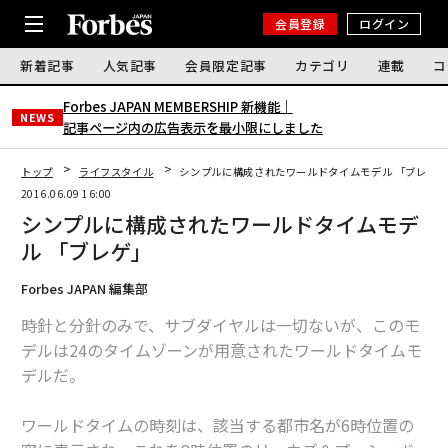
会員登録
ログイン
新着記事
人気記事
会員限定記事
カテゴリ
連載
コ
Forbes JAPAN MEMBERSHIP 新機能｜
NEWS
記事ページ内の広告表示を最小限にしました
トップ
ライフスタイル
シンプルに構成されたワールドタイムモデル 「ブレゲ
2016.06.09 16:00
シンプルに構成されたワールドタイムモデ
ル 「ブレゲ」
Forbes JAPAN 編集部
時針と分針のみで、サブダイヤルは一切ないが、このモ
デルは24のタイムゾーンが用意されたワールドタイムモ
デルだ。
ワールドタイムの時刻は、該当する都市名が6時位置の