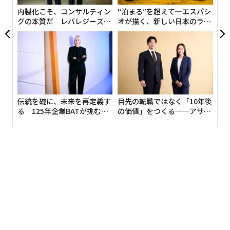
編集＝福留亮司
内製化こそ、コンサルティン
“泊まる”を超えて─エスパシ
グの本質だ レバレジーズが
オが描く、新しい日本のラグ
実践する、次世代ファームの
ジュアリー（中編）
全貌
2026年9月号発売中
最新号の購入はこちらから
伝統を礎に、未来を再定義す
目先の転職ではなく「10年後
メンバーシップに登録する
る 125年企業BATが挑むス
の価値」をつくる──アサイ
モークレスな未来
ンの長期伴走型支援とは
関連記事
「世界で最も稼ぐスポーツ選手」はロナウド 年収94億円で首位に
超高級モデルには、ジェット機の技術が満載「リシャール・ミル」