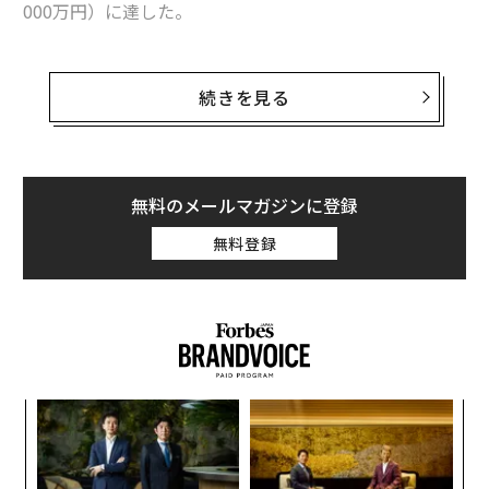
000万円）に達した。
本ランキングでは過去15年の間にゴルフ選手のタイガ
ー・ウッズが12回、首位にランクイン。ボクサーのフロ
続きを見る
イド・メイウェザー・ジュニアが過去4年間で3回トップ
に立っていた。しかし、メイウェザーが引退しウッズが
衰えを見せる中、その隙間を埋める形で浮上したのがロ
ナウドだ。
無料のメールマガジンに登録
無料登録
この背景には近年、サッカーや野球、バスケットボール
等のTV放映権料が高騰し、潤沢な資金が選手らに注がれ
たことが挙げられる。上位100名の年収の最低ラインは2
080万ドルに達し、昨年から200万ドルの上昇となった。
〜
金
個
革
ェ