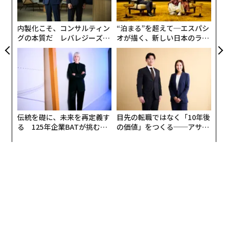
ク
た「
内製化こそ、コンサルティン
“泊まる”を超えて─エスパシ
グの本質だ レバレジーズが
オが描く、新しい日本のラグ
実践する、次世代ファームの
ジュアリー（中編）
全貌
伝統を礎に、未来を再定義す
目先の転職ではなく「10年後
る 125年企業BATが挑むス
の価値」をつくる──アサイ
モークレスな未来
ンの長期伴走型支援とは