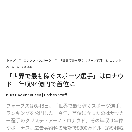
過疎、高齢に悩む町長がとった「刑務所誘致」という秘策
フェラーリの世界に触れる、情熱の2日間
YouTube女性CEOに一問一答、「死ぬほど辛い経験が自分を強くする」
タグ：
デル／Dell
ブレゲ
トップ
エンタメ・スポーツ
「世界で最も稼ぐスポーツ選手」はロナウド 年収
2016.06.09 06:30
advertisement
「世界で最も稼ぐスポーツ選手」はロナウ
ド 年収94億円で首位に
Kurt Badenhausen | Forbes Staff
フォーブスは6月8日、「世界で最も稼ぐスポーツ選手」
ランキングを公開した。今年、首位に立ったのはサッカ
ー選手のクリスティアーノ・ロナウド。その年収は年俸
やボーナス、広告契約料の総計で8800万ドル（約94億2