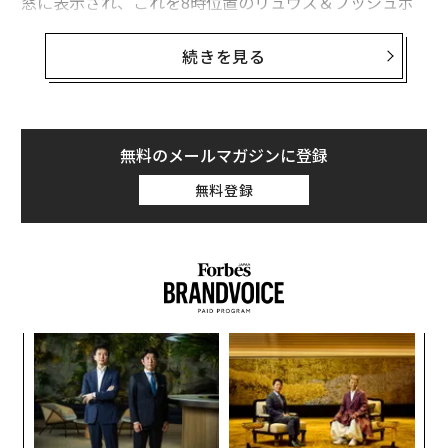
窓に表示され、これを8時位置のリュウズ＆プッシュボ
タンで操作する。また、3時位置のリュウズで時刻を操
作すると、3時と4時の間に設置されたデイ/ナイト表示
続きを見る
と日付が連動するのである。
2011年に発表された前作では、ダイヤルに世界地図が描
かれていたが、今作ではゴールドのプレートに手作業で
無料のメールマガジンに登録
クル・ド・パリの模様が彫られた、シルバー仕上げにな
無料登録
っている。
型番：クラシック オーラ・ムンディ 5727
ムーブメント：自動巻き
ケース：18KWG
ケース径：43㎜
〜
金
ストラップ：アリゲーターストラップ
個
価格：7,490,000円（予価）
革
ェ
ク
問い合わせ先：ブレゲ ブティック銀座 03-6254-7211
た「