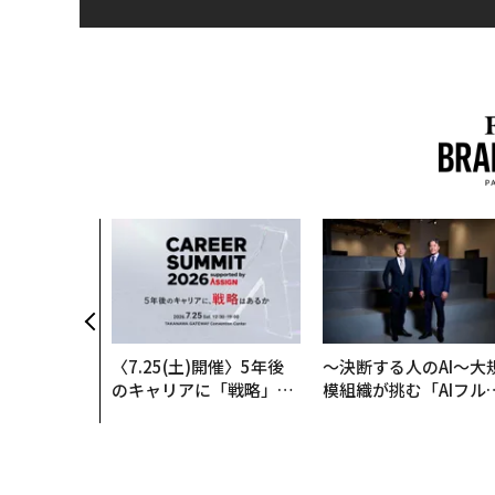
〈7.25(土)開催〉5年後
〜決断する人のAI〜大
のキャリアに「戦略」は
模組織が挑む「AIフル
あるか。トップエグゼク
装」“使う”企業から“
ティブのキャリアに触れ
く”企業へ【NTTドコ
る1日│CAREER SUMMI
ビジネス×PwC】
T 2026