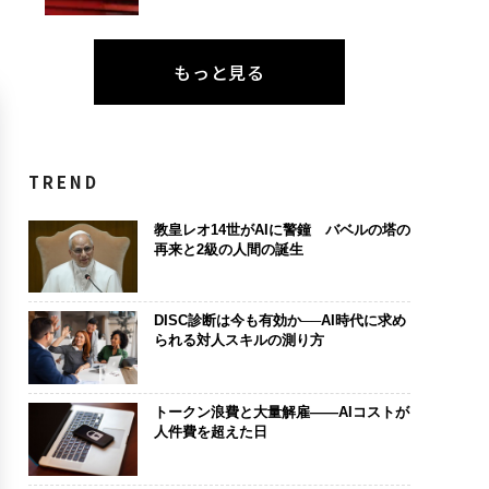
もっと見る
TREND
教皇レオ14世がAIに警鐘 バベルの塔の
再来と2級の人間の誕生
DISC診断は今も有効か──AI時代に求め
られる対人スキルの測り方
トークン浪費と大量解雇――AIコストが
人件費を超えた日