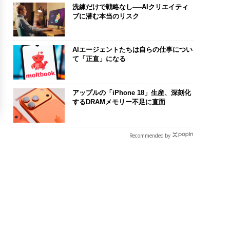
洗練だけで戦略なし──AIクリエイティ
ブに潜む本当のリスク
AIエージェントたちは自らの仕事につい
て「正直」になる
アップルの「iPhone 18」生産、深刻化
するDRAMメモリー不足に直面
Recommended by