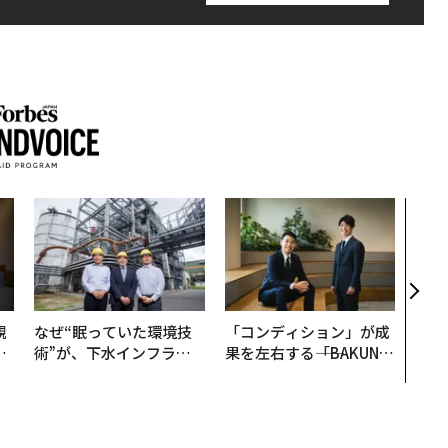
エン
ナ併
s 
タマ
を徹
規
なぜ“眠っていた環境技
「コンディション」が成
実
術”が、下水インフラを
果を左右する――「BAKUN
動
変えたのか──産総研×
E」のTENTIALが支える
モ
月島JFEアクアソリュー
「挑戦者の明日」
ションの10年