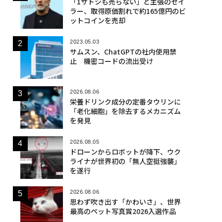
「1サトシも売らない」と主張のセイ
ラー、取得原価割れで約165億円のビ
ットコインを売却
2023.05.03
サムスン、ChatGPTの社内使用禁
止 機密コードの流出受け
2026.08.06
栄養ドリンク成分の定番タウリンに
「老化細胞」を除去するメカニズム
を発見
2026.08.05
ドローンからロボットが降下、ウク
ライナが世界初の「無人空挺強襲」
を遂行
2026.08.06
思わず吹き出す「かわいさ」、世界
最高のペット写真賞2026入選作品