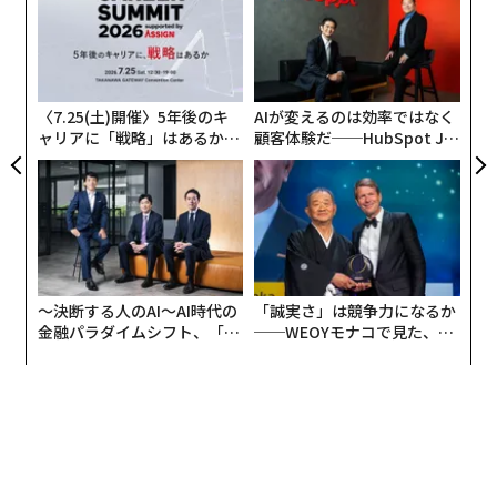
ック
C
“
由
る
シ
グ
〈7.25(土)開催〉5年後のキ
AIが変えるのは効率ではなく
ャリアに「戦略」はあるか。
顧客体験だ──HubSpot Ja
トップエグゼクティブのキャ
panが語る「Grow Better」
リアに触れる1日│CAREER S
な組織のつくり方
UMMIT 2026
〜決断する人のAI〜AI時代の
「誠実さ」は競争力になるか
金融パラダイムシフト、「超
──WEOYモナコで見た、く
個別化」の核心 【MUFG×ウ
ら寿司の経営哲学
ェルスナビ×PwC】