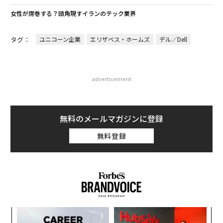
女性が席巻する？頭角現すイランのテック業界
タグ：
ユニコーン企業
エリザベス・ホームズ
デル／Dell
advertisement
無料のメールマガジンに登録
無料登録
ナ併
「
k」
3