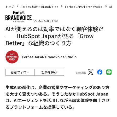
トップ
Forbes JAPAN BrandVoice
Forbes JAPAN BrandVoice
AIが
2026.07.31 11:00
AIが変えるのは効率ではなく顧客体験だ
──HubSpot Japanが語る「Grow
Better」な組織のつくり方
Forbes JAPAN BrandVoice Studio
著者フォロー
記事を保存
生成AIの進化は、企業の営業やマーケティングのあり方
を大きく変えつつある。そうしたなかHubSpot Japan
は、AIエージェントを活用しながら顧客体験を向上させ
るプラットフォームを提供している。