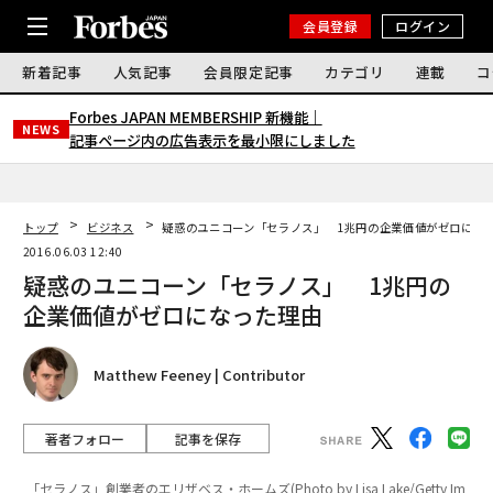
会員登録
ログイン
新着記事
人気記事
会員限定記事
カテゴリ
連載
コ
Forbes JAPAN MEMBERSHIP 新機能｜
NEWS
記事ページ内の広告表示を最小限にしました
トップ
ビジネス
疑惑のユニコーン「セラノス」 1兆円の企業価値がゼロにな
2016.06.03 12:40
疑惑のユニコーン「セラノス」 1兆円の
企業価値がゼロになった理由
Matthew Feeney | Contributor
著者フォロー
記事を保存
「セラノス」創業者のエリザベス・ホームズ(Photo by Lisa Lake/Getty Im