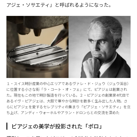
アジェ・ソサエティ」と呼ばれるようになった。
１・スイス時計産業の中心エリアであるヴァレ・ド・ジュウ（ジュウ渓谷）
に位置する小さな街「ラ・コート・オ・フェ」にて、ピアジェは創業され
た。現在もこの地で時計製造を行っている。２・ピアジェの創業家4代目で
あるイヴ・ピアジェは、大胆で華やかな時計を数多く生み出した人物。さ
らにピアジェを愛するセレブリティの集まり「ピアジェ・ソサエティ」を立
ち上げ、アンディ・ウォーホルやアラン・ドロンらとの交流を深めた
ピアジェの美学が投影された「ポロ」