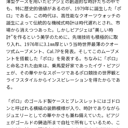
薄型ケースを用いたピアジェの創造的な時計たちの中で
も、特に歴史的価値があるのが、1979年に誕生した「ポ
ロ」である。この時代は、高性能なクオーツウォッチの
誕生によって伝統的な機械式時計は時代遅れとされ、市
場から消えつつあった。しかしピアジェは“美しい時
計”を作るという美学のために、先端技術も積極的に取
り入れ、1976年に3.1㎜厚という当時世界最薄のクオー
ツ式ムーブメント、Cal.7Pを発表。そしてこのムーブメ
ントを搭載した「ポロ」を発表する。ちなみに「ポロ」
と命名された由来は、乗馬愛好家であったイヴ・ピアジ
ェが、その華やかなスポーツであるポロ競技の世界観と
ライフスタイルからインスピレーションを得たからであ
る。
「ポロ」のゴールド製ケースとブレスレットにはゴドロ
ンと呼ばれる横縞の装飾模様が入り、時計でありながら
ジュエリーとしての華やかさも兼ね備えていた。ピアジ
ェがゴールドの鋳造所まで自社で所有しているため、こ