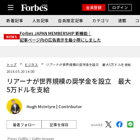
会員登録
ログイン
新着記事
人気記事
会員限定記事
カテゴリ
連載
コ
Forbes JAPAN MEMBERSHIP 新機能｜
NEWS
記事ページ内の広告表示を最小限にしました
トップ
ビジネス
リアーナが世界規模の奨学金を設立 最大5万ドルを支給
2016.05.20 14:00
リアーナが世界規模の奨学金を設立 最大
5万ドルを支給
Hugh McIntyre | Contributor
著者フォロー
記事を保存
Paras Griffin / Getty Images