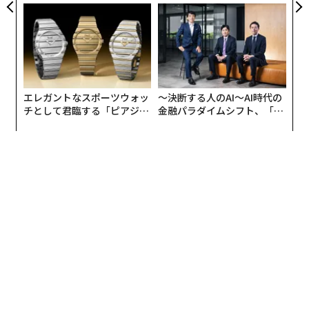
PAN 特別座談会
たのか──産総研×月島JFE
アクアソリューションの10年
エレガントなスポーツウォッ
〜決断する人のAI〜AI時代の
チとして君臨する「ピアジ
金融パラダイムシフト、「超
ェ」ポロの魅力
個別化」の核心 【MUFG×ウ
ェルスナビ×PwC】