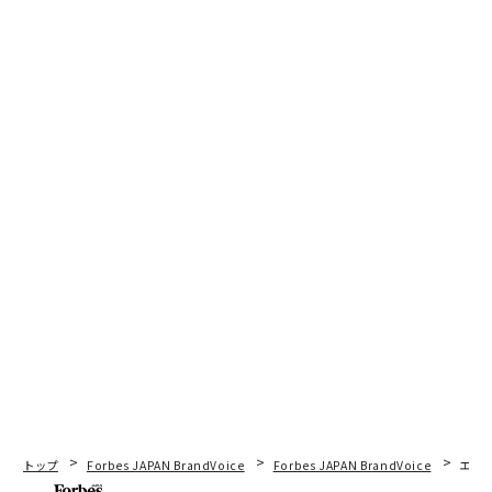
トップ
Forbes JAPAN BrandVoice
Forbes JAPAN BrandVoice
エレ