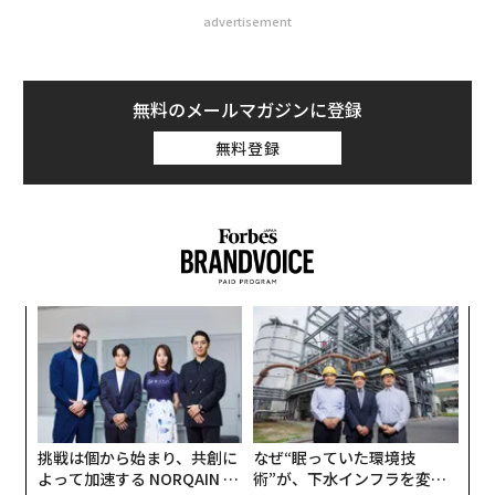
advertisement
無料のメールマガジンに登録
無料登録
創業
ソ
シン
プ
超え
─
“
束
シ
グ
挑戦は個から始まり、共創に
なぜ“眠っていた環境技
よって加速する NORQAIN JA
術”が、下水インフラを変え