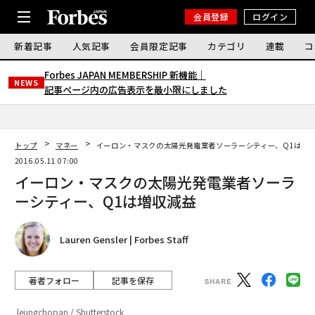
会員登録
ログイン
新着記事
人気記事
会員限定記事
カテゴリ
連載
コ
Forbes JAPAN MEMBERSHIP 新機能｜
NEWS
記事ページ内の広告表示を最小限にしました
トップ
マネー
イーロン・マスクの太陽光発電業者ソーラーシティー、Q1は増
2016.05.11 07:00
イーロン・マスクの太陽光発電業者ソーラ
ーシティー、Q1は増収減益
Lauren Gensler | Forbes Staff
著者フォロー
記事を保存
leungchopan / Shutterstock