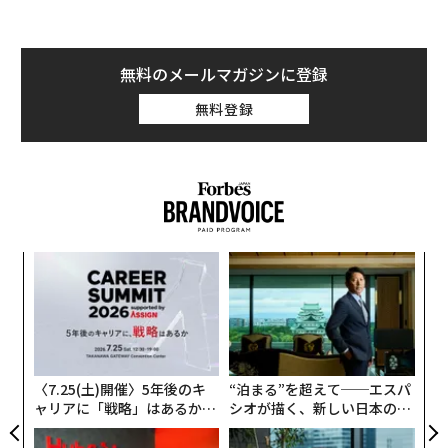
無料のメールマガジンに登録
無料登録
るか
挑
、く
よっ
PA
目
の
ン
〈7.25(土)開催〉5年後のキ
“泊まる”を超えて──エスパ
ャリアに「戦略」はあるか。
シオが描く、新しい日本のラ
トップエグゼクティブのキャ
グジュアリー（前編）
リアに触れる1日│CAREER S