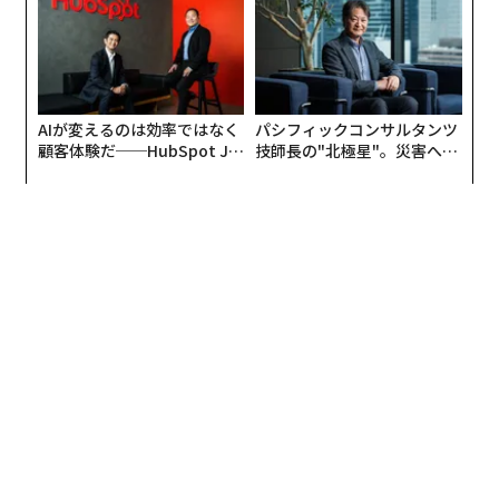
UMMIT 2026
AIが変えるのは効率ではなく
パシフィックコンサルタンツ
顧客体験だ──HubSpot Ja
技師長の"北極星"。災害への
panが語る「Grow Better」
無力感を乗り越え見つけた、
な組織のつくり方
防災一筋20年の答え