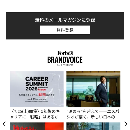
ある世論調査の結果では、ドナルド・トランプが大統領
になれば市民権の放棄を検討すると答えた米国民は、4
無料のメールマガジンに登録
人に1人に上る（ヒラリー・クリントンが選ばれればそ
無料登録
うするという人もいる）。
るか
挑
、く
よっ
PA
目
の
ン
〈7.25(土)開催〉5年後のキ
“泊まる”を超えて──エスパ
ャリアに「戦略」はあるか。
シオが描く、新しい日本のラ
トップエグゼクティブのキャ
グジュアリー（前編）
リアに触れる1日│CAREER S