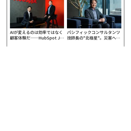
UMMIT 2026
AIが変えるのは効率ではなく
パシフィックコンサルタンツ
顧客体験だ──HubSpot Ja
技師長の"北極星"。災害への
panが語る「Grow Better」
無力感を乗り越え見つけた、
な組織のつくり方
防災一筋20年の答え
編集 = 木内涼子
2026年9月号発売中