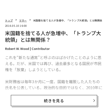
トップ
マネー
米国籍を捨てる人が急増中、「トランプ大統領」とは無関係？
2016.05.10 16:00
米国籍を捨てる人が急増中、「トランプ大
統領」とは無関係？
Robert W. Wood | Contributor
これを“新たな通常”と呼ぶのはばかげたことのように思
える。だが、米国では再び、過去最多となる国民が市民
権を「放棄」しようとしている。
米財務省は毎年3か月に一度、国籍を離脱した人たちの
氏名を公表している。政治的な目的ではなく、2010年に
施行された税法、外国口座税務コンプライアンス法（FA
TCA）に関連して行われているもので、それによると、
続きを見る
このところその人数は急増している。