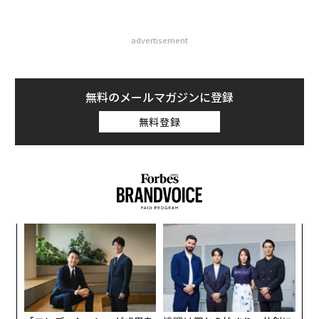
advertisement
無料のメールマガジンに登録
無料登録
義す
な
むス
術
た
“
ア
オ
ジ