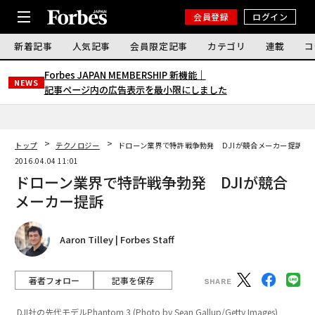
会員登録
ログイン
新着記事
人気記事
会員限定記事
カテゴリ
連載
コ
Forbes JAPAN MEMBERSHIP 新機能｜
NEWS
記事ページ内の広告表示を最小限にしました
トップ
テクノロジー
ドローン業界で特許戦争勃発 DJIが競合メーカー提訴
2016.04.04 11:01
ドローン業界で特許戦争勃発 DJIが競合
メーカー提訴
Aaron Tilley | Forbes Staff
著者フォロー
記事を保存
DJI社の先代モデルPhantom 3 (Photo by Sean Gallup/Getty Images)