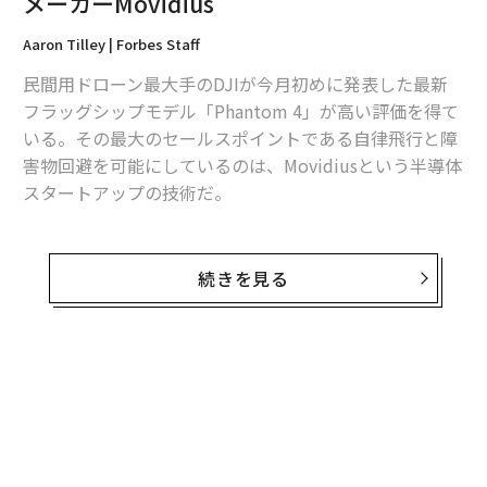
メーカーMovidius
Aaron Tilley | Forbes Staff
民間用ドローン最大手のDJIが今月初めに発表した最新
フラッグシップモデル「Phantom 4」が高い評価を得て
いる。その最大のセールスポイントである自律飛行と障
害物回避を可能にしているのは、Movidiusという半導体
スタートアップの技術だ。
Phantom 4は機体に搭載されたMovidiusのビジュアル・
プロセッシング・ユニット（VPU）「Myriad 2」によっ
続きを見る
て人間のような視覚を持ち、障害物を回避している。
「1年半ほど前にDJIのフランク・ワンCEOと会ったと
き、彼はドローンの自律飛行を強化する夢を熱く語って
いた。操縦が得意でない人でもドローンを楽しめるよう
無料のメールマガジンに登録
にしたいという彼のビジョンに我々は共感し、どうやっ
無料登録
たら実現できるか一緒に考え始めたんだ」とMovidiusの
レミ・エルクザンCEOは話す。