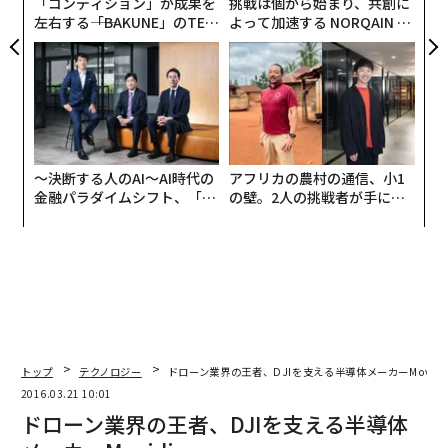
「コンディション」が成果を
挑戦は個から始まり、共創に
左右する――「BAKUNE」のTEN
よって加速する NORQAIN JA
TIALが支える「挑戦者の明
PAN 特別座談会
日」
〜決断する人のAI〜AI時代の
アフリカの農村の通信、小1
金融パラダイムシフト、「超
の壁。2人の挑戦者が手にし
個別化」の核心 【MUFG×ウ
た「次なる武器」
ェルスナビ×PwC】
トップ
テクノロジー
ドローン業界の王者、DJIを支える半導体メーカーMovidi
2016.03.21 10:01
ドローン業界の王者、DJIを支える半導体