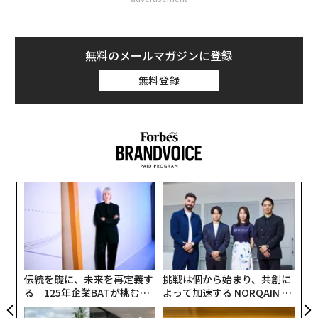
無料のメールマガジンに登録
無料登録
るか
内
、く
グ
実
〈7
全
ャ
ト
リア
伝統を礎に、未来を再定義す
挑戦は個から始まり、共創に
UM
る 125年企業BATが挑むス
よって加速する NORQAIN JA
モークレスな未来
PAN 特別座談会