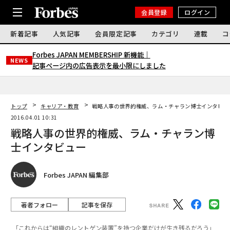
会員登録
ログイン
新着記事
人気記事
会員限定記事
カテゴリ
連載
コ
Forbes JAPAN MEMBERSHIP 新機能｜
NEWS
記事ページ内の広告表示を最小限にしました
トップ
キャリア・教育
戦略人事の世界的権威、ラム・チャラン博士インタビュ
2016.04.01 10:31
戦略人事の世界的権威、ラム・チャラン博
士インタビュー
Forbes JAPAN 編集部
著者フォロー
記事を保存
「これからは“組織のレントゲン装置”を持つ企業だけが生き残るだろう」