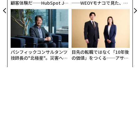
顧客体験だ──HubSpot Ja
──WEOYモナコで見た、く
panが語る「Grow Better」
ら寿司の経営哲学
な組織のつくり方
パシフィックコンサルタンツ
目先の転職ではなく「10年後
技師長の"北極星"。災害への
の価値」をつくる──アサイ
無力感を乗り越え見つけた、
ンの長期伴走型支援とは
防災一筋20年の答え
編集 = 木内涼子