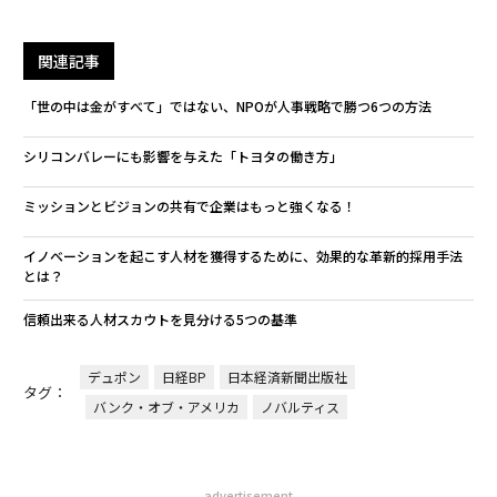
関連記事
「世の中は金がすべて」ではない、NPOが人事戦略で勝つ6つの方法
シリコンバレーにも影響を与えた「トヨタの働き方」
ミッションとビジョンの共有で企業はもっと強くなる！
イノベーションを起こす人材を獲得するために、効果的な革新的採用手法
とは？
信頼出来る人材スカウトを見分ける5つの基準
デュポン
日経BP
日本経済新聞出版社
タグ：
バンク・オブ・アメリカ
ノバルティス
advertisement