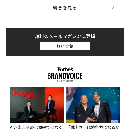
する人たちだ。組織側がそのように考え方を変えれば、
続きを見る
自らにも最高の人材が必要なのだということを自覚する
はずだ。だが、NPOはどうすれば、そうした人材を採用
することができるだろうか。6つのアイデアを紹介す
る。
無料のメールマガジンに登録
無料登録
考え方を変える
ィン
“
ズが
シ
ムの
グ
エ
設オ
が
が
AIが変えるのは効率ではなく
「誠実さ」は競争力になるか