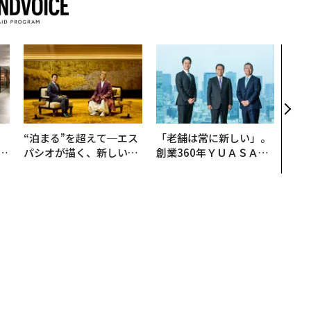
「コ
果を左
E」
「挑
、
“泊まる”を超えて─エス
「老舗は常に新しい」。
が
パシオが描く、新しい日
創業360年ＹＵＡＳＡと
」
本のラグジュアリー（中
カクシンCEO田尻望が語
編）
る、AIを超える人の価値