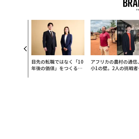
目先の転職ではなく「10
アフリカの農村の通信
年後の価値」をつくる─
小1の壁。2人の挑戦者
─アサインの長期伴走型
手にした「次なる武器
支援とは