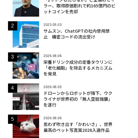
ラー、取得原価割れで約165億円のビ
ットコインを売却
2023.05.03
サムスン、ChatGPTの社内使用禁
止 機密コードの流出受け
2026.08.06
栄養ドリンク成分の定番タウリンに
「老化細胞」を除去するメカニズム
を発見
2026.08.05
ドローンからロボットが降下、ウク
ライナが世界初の「無人空挺強襲」
を遂行
2026.08.06
思わず吹き出す「かわいさ」、世界
最高のペット写真賞2026入選作品