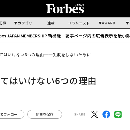
記事
カテゴリ
連載
コラムニスト
AWARD
rbes JAPAN MEMBERSHIP 新機能｜
記事ページ内の広告表示を最小
てはいけない6つの理由──失敗をしないために
てはいけない6つの理由──
者フォロー
記事を保存