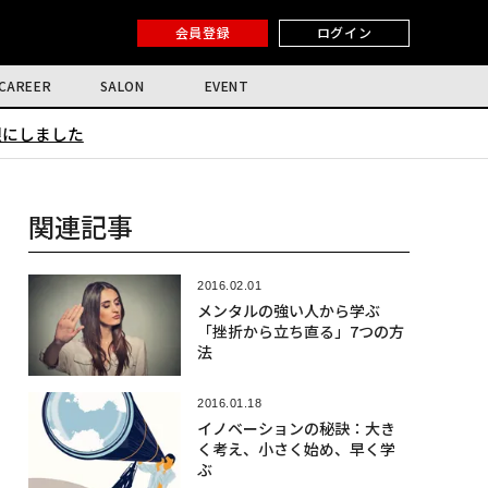
会員登録
ログイン
CAREER
SALON
EVENT
限にしました
関連記事
2016.02.01
メンタルの強い人から学ぶ
「挫折から立ち直る」7つの方
法
2016.01.18
イノベーションの秘訣：大き
く考え、小さく始め、早く学
ぶ