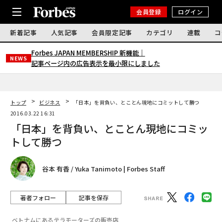
会員登録
ログイン
新着記事
人気記事
会員限定記事
カテゴリ
連載
コ
Forbes JAPAN MEMBERSHIP 新機能｜
NEWS
記事ページ内の広告表示を最小限にしました
トップ
ビジネス
「日本」を背負い、とことん現地にコミットして勝つ
2016.03.22 16:31
「日本」を背負い、とことん現地にコミッ
トして勝つ
谷本 有香 / Yuka Tanimoto | Forbes Staff
著者フォロー
記事を保存
ベトナムにあるテラモーターズの販売店