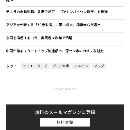
戦〜
テスラの自動運転、香港で認可 「EVナンバーワン都市」を推進
アジアを代表する「30歳未満」に田中将大、錦織圭らが選出
米国を席巻するヨガ、実践者は数年で倍増
中国が誇るスタートアップ加速都市、深セン市のカオスな魅力
タグ：
テラモーターズ
デル／Dell
アルテラ
マツダ
advertisement
無料のメールマガジンに登録
無料登録