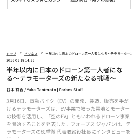
CEO田尻望が語る、AIを超え
う”企業から“動く”企業へ【N
る人の価値
TTドコモビジネス×PwC】
トップ
ビジネス
半年以内に日本のドローン第一人者になる〜テラモーターズの
2016.03.18 14:36
半年以内に日本のドローン第一人者にな
る〜テラモーターズの新たなる挑戦〜
谷本 有香 / Yuka Tanimoto | Forbes Staff
3月16日、電動バイク（EV）の開発、製造、販売を手が
けるテラモーターズは、EV事業で培った電池とモーター
の技術を活用し、「空のEV」ともいわれるドローン事業
を開始することを発表した。フォーブス ジャパンは、テ
ラモーターズの徳重徹 代表取締役社長にインタビューを