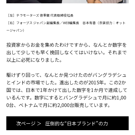
［左］テラモーターズ 徳重徹 代表取締役社長
［右］フォーブス ジャパン副編集長／WEB編集長 谷本有香（衣装協力：オット
ージャパン）
投資家からお金を集めたわけですから、なんとか数字を
出して少しでも早く挽回しなくてはいけない。それまで
以上に必死になりました。
駆けずり回って、なんとか見つけたのがバングラデシュ
とインドの市場でした。進出したのが2015年。この2か
国では、日本で1年かけて出した数字を1か月で達成して
いるんです。数字にするとバングラデシュで月に約1,00
0台、ベトナムで月に約2,000台販売しています。
次ページ ＞
圧倒的な“日本ブランド”の力