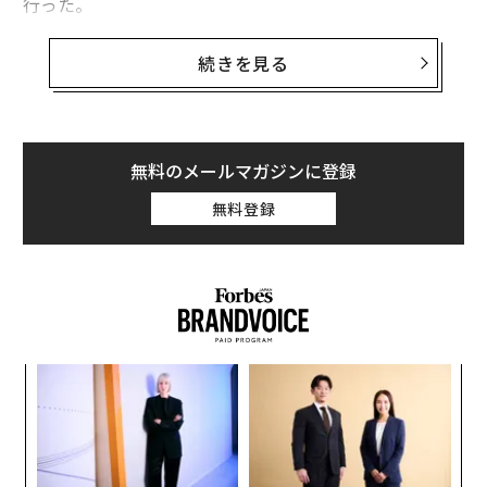
行った。
テラモーターズ 代表取締役社長 徳重徹氏
続きを見る
（インタビュアー：フォーブス ジャパン副編集長／WEB
編集長 谷本有香）
谷本有香
（以下、谷本）：創業以来、アジアで電動バイ
無料のメールマガジンに登録
ク（EV）事業を展開されてきたテラモーターズですが、
無料登録
この度、ドローン事業を開始されるとのこと。具体的
に、どのように展開されていくのでしょうか。
徳重徹
（以下、徳重）：すでにテラドローンという新会
社を立ち上げていて、まずはドローンの土木測量から始
めます。土木測量って、従来の方法では2ヘクタールで3
るか
ア
日間もかかるんです。ドローンを使えば1時間で済ませら
、く
の
れて、コストも5分の1くらいに減らせるのがメリットで
た
「
す。テラモーターズですでに進出している新興国のマー
左右
ケットを活かしながら、日本と同時に、アメリカなど世
T