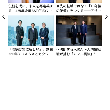
界各地へ事業を広げていきます。フランスの会社にも声
日
伝統を礎に、未来を再定義す
目先の転職ではなく「10年後
をかけているところです。
る 125年企業BATが挑むス
の価値」をつくる──アサイ
モークレスな未来
ンの長期伴走型支援とは
谷本
：ドローンとは、いいところに目をつけられました
ね。どのような経緯で決められたのですか？
徳重
：もともと僕には、1,000億円売上げるメガベンチ
ャーにしたいという目標があります。現在の売上げが約
「老舗は常に新しい」。創業
〜決断する人のAI〜大規模組
30億円。既存のマーケットであるバングラデシュ、イン
360年ＹＵＡＳＡとカクシン
織が挑む「AIフル実装」“使
ド、ベトナムでEVの販売を拡大した場合、見込みで300
CEO田尻望が語る、AIを超え
う”企業から“動く”企業へ【N
億円までは到達できます。では後の700億円をどう出す
る人の価値
TTドコモビジネス×PwC】
か、というところで、EV（電動バイク、電動三輪）の次
になる何かを開発しなければいけないと思いました。
当初はエネルギー、IoT、AI、ビックデータ、その他に
も色々と視野に入れていました。出資してくれているシ
リコンバレーの投資家に相談すると、ドローンを勧めら
れたんです。うちがすでに持っているハードウェアの知