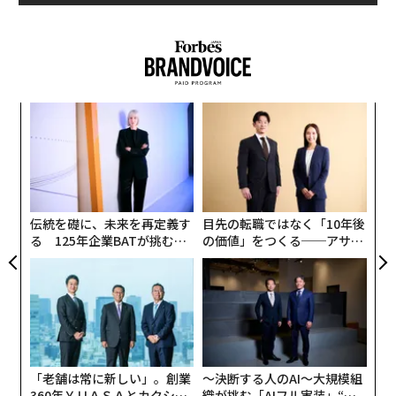
るか
ア
、く
の
た
「
左右
T
日
伝統を礎に、未来を再定義す
目先の転職ではなく「10年後
る 125年企業BATが挑むス
の価値」をつくる──アサイ
モークレスな未来
ンの長期伴走型支援とは
「老舗は常に新しい」。創業
〜決断する人のAI〜大規模組
360年ＹＵＡＳＡとカクシン
織が挑む「AIフル実装」“使