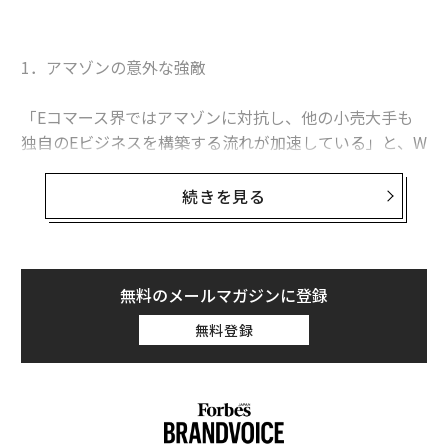
1．アマゾンの意外な強敵
「Eコマース界ではアマゾンに対抗し、他の小売大手も
独自のEビジネスを構築する流れが加速している」と、W
SL Strategic RetailのCEOウェンディ・リーブマンは指
摘している。
続きを見る
ウォルマートやターゲットは自社サイトのコマース体験
を大幅に改善したほか、メイシーズ、ブルーミングデー
ルズ、ノードストローム、クレート＆バレル、コストコ
といった企業もオンライン･サービスに注力を始めた。
無料のメールマガジンに登録
さらに、「アマゾンの強敵と言えるのが米国進出を企む
無料登録
中国の最大手、アリババだ」とリーブマンは言う。
2．健康ウェルネス・ブームの波