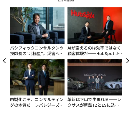
“
シ
グ
ア
の
た
パシフィックコンサルタンツ
AIが変えるのは効率ではなく
技師長の"北極星"。災害への
顧客体験だ──HubSpot Ja
無力感を乗り越え見つけた、
panが語る「Grow Better」
防災一筋20年の答え
な組織のつくり方
内製化こそ、コンサルティン
革新は下山で生まれる──レ
グの本質だ レバレジーズが
クサスが新型TZとESに込め
実践する、次世代ファームの
た「DISCOVER」の哲学
全貌