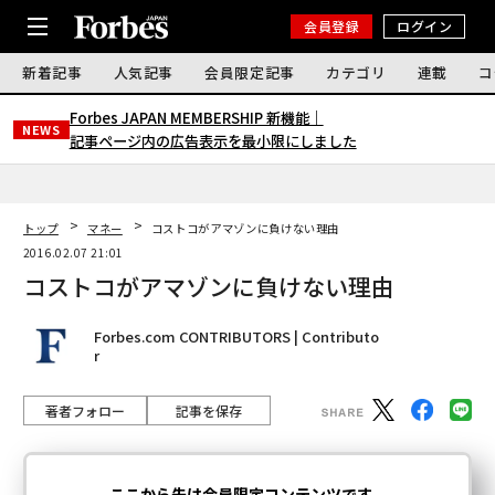
会員登録
ログイン
新着記事
人気記事
会員限定記事
カテゴリ
連載
コ
Forbes JAPAN MEMBERSHIP 新機能｜
NEWS
記事ページ内の広告表示を最小限にしました
トップ
マネー
コストコがアマゾンに負けない理由
2016.02.07 21:01
コストコがアマゾンに負けない理由
Forbes.com CONTRIBUTORS | Contributo
r
著者フォロー
記事を保存