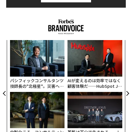
“
シ
グ
ア
の
た
パシフィックコンサルタンツ
AIが変えるのは効率ではなく
技師長の"北極星"。災害への
顧客体験だ──HubSpot Ja
無力感を乗り越え見つけた、
panが語る「Grow Better」
防災一筋20年の答え
な組織のつくり方