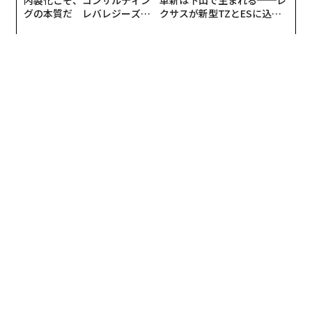
内製化こそ、コンサルティン
革新は下山で生まれる──レ
グの本質だ レバレジーズが
クサスが新型TZとESに込め
実践する、次世代ファームの
た「DISCOVER」の哲学
全貌