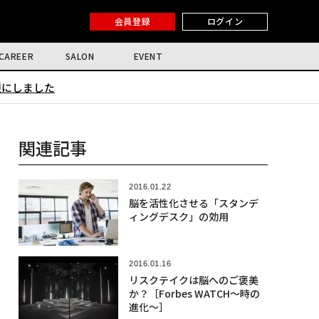
会員登録
ログイン
CAREER
SALON
EVENT
限にしました
関連記事
2016.01.22
脳を活性化させる「スタンデ
ィングデスク」の効用
2016.01.16
リスクテイクは脳へのご褒美
か？［Forbes WATCH〜時の
進化〜］