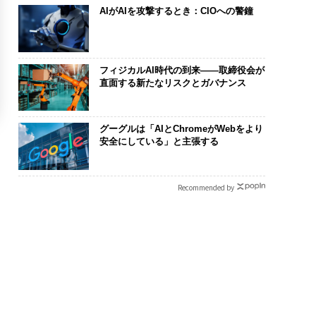
AIがAIを攻撃するとき：CIOへの警鐘
フィジカルAI時代の到来——取締役会が
直面する新たなリスクとガバナンス
グーグルは「AIとChromeがWebをより
安全にしている」と主張する
Recommended by