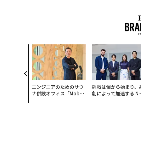
エンジニアのためのサウ
挑戦は個から始まり、
ナ併設オフィス「Mobiu
創によって加速する N
s Park」がオープン──
QAIN JAPAN 特別座談
タマディックが健康経営
を徹底する理由