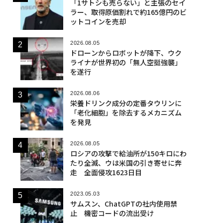
「1サトシも売らない」と主張のセイ
ラー、取得原価割れで約165億円のビ
ットコインを売却
2026.08.05
ドローンからロボットが降下、ウク
ライナが世界初の「無人空挺強襲」
を遂行
2026.08.06
栄養ドリンク成分の定番タウリンに
「老化細胞」を除去するメカニズム
を発見
2026.08.05
ロシアの攻撃で給油所が150キロにわ
たり全滅、ウは米国の引き寄せに奔
走 全面侵攻1623日目
2023.05.03
サムスン、ChatGPTの社内使用禁
止 機密コードの流出受け