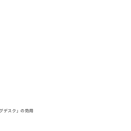
グデスク」の効用
ンディングデスク」の効用
tor
著者フォロー
記事を保存