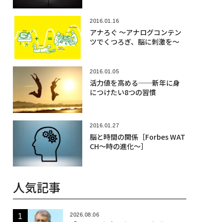
2016.01.16
アナろぐ 〜アナログコンテン
ツでくつろぎ、脳に刺激を〜
2016.01.05
活力値を高める──新年に身
につけたい8つの習慣
2016.01.27
脳と時間の関係［Forbes WAT
CH〜時の進化〜］
人気記事
2026.08.06