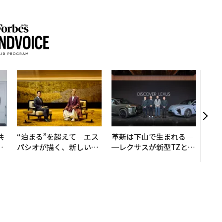
“泊
スパ
日本
（前
共
“泊まる”を超えて─エス
革新は下山で生まれる─
OR
パシオが描く、新しい日
─レクサスが新型TZとE
会
本のラグジュアリー（中
Sに込めた「DISCOVE
編）
R」の哲学