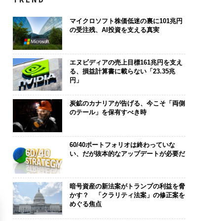
マイクロソフト株価低迷の裏に101兆円
の受注残、AI投資を支える真実
エヌビディアの売上目標161兆円を支え
る、損益計算書に載らない「23.35兆
円」
炭鉱のカナリアが告げる、今こそ「両側
のテール」を保有すべき時
60/40ポートフォリオは終わっていな
い、だが抜本的なアップデートが必要だ
暗号資産の新法案がトランプの利益を脅
かす？ 「クラリティ法案」の修正案を
めぐる焦点