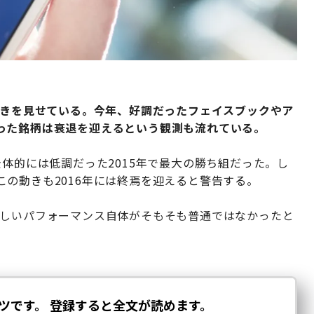
動きを見せている。今年、好調だったフェイスブックやア
った銘柄は衰退を迎えるという観測も流れている。
全体的には低調だった
2015年で最大の勝ち組
だった
。し
この動きも
2016年には終焉を迎えると警告
する
。
めざましいパフォーマンス自体がそもそも普通ではなかった
と