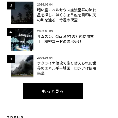
2026.08.04
暗い空にペルセウス座流星群の流れ
星を探し、はくちょう座を目印に天
の川を辿る 今週の夜空
2023.05.03
サムスン、ChatGPTの社内使用禁
止 機密コードの流出受け
2026.08.04
ウクライナ侵攻で塗り替えられた世
界のエネルギー地図 ロシアは信用
失墜
もっと見る
TREND