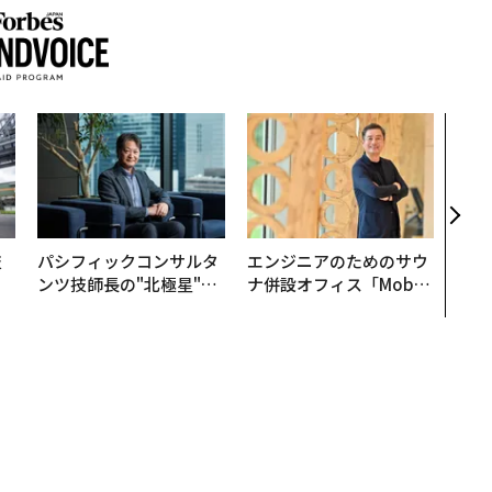
目先
年後
─ア
支援
技
パシフィックコンサルタ
エンジニアのためのサウ
を
ンツ技師長の"北極星"。
ナ併設オフィス「Mobiu
×
災害への無力感を乗り越
s Park」がオープン──
ー
え見つけた、防災一筋20
タマディックが健康経営
年の答え
を徹底する理由