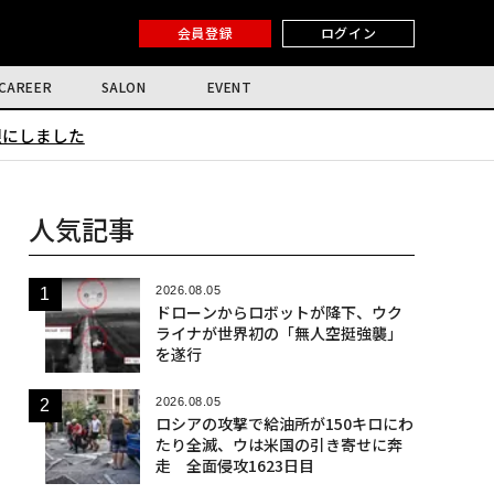
会員登録
ログイン
CAREER
SALON
EVENT
限にしました
人気記事
2026.08.05
ドローンからロボットが降下、ウク
ライナが世界初の「無人空挺強襲」
を遂行
2026.08.05
ロシアの攻撃で給油所が150キロにわ
たり全滅、ウは米国の引き寄せに奔
走 全面侵攻1623日目