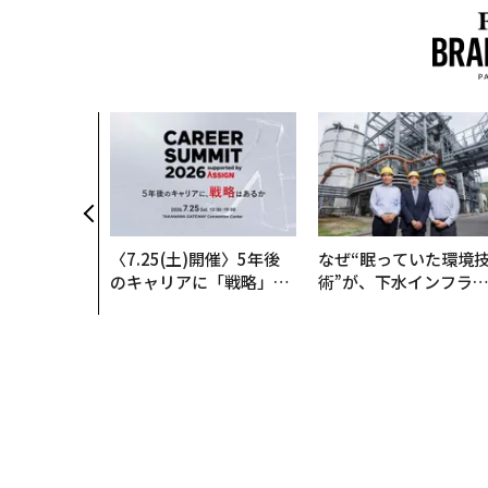
で生まれる─
新型TZとE
ISCOVE
〈7.25(土)開催〉5年後
なぜ“眠っていた環境
のキャリアに「戦略」は
術”が、下水インフラ
あるか。トップエグゼク
変えたのか──産総研
ティブのキャリアに触れ
月島JFEアクアソリュ
る1日│CAREER SUMMI
ションの10年
T 2026