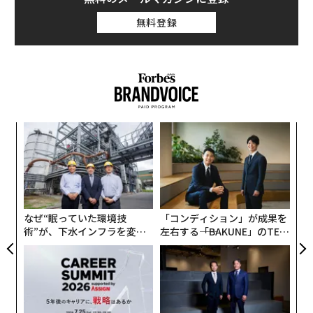
無料登録
内
グ
実
“
全
オ
ジ
なぜ“眠っていた環境技
「コンディション」が成果を
術”が、下水インフラを変え
左右する――「BAKUNE」のTEN
たのか──産総研×月島JFE
TIALが支える「挑戦者の明
アクアソリューションの10年
日」