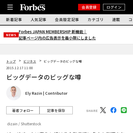
会員登録
ログイン
新着記事
人気記事
会員限定記事
カテゴリ
連載
コ
Forbes JAPAN MEMBERSHIP 新機能｜
NEWS
記事ページ内の広告表示を最小限にしました
トップ
ビジネス
ビッグデータのビッグな噂
2015.12.17 11:00
ビッグデータのビッグな噂
Ely Razin | Contributor
著者フォロー
記事を保存
dizain / Shutterstock