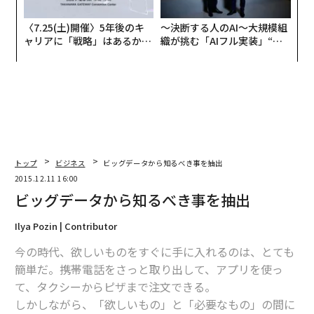
〈7.25(土)開催〉5年後のキ
〜決断する人のAI〜大規模組
ャリアに「戦略」はあるか。
織が挑む「AIフル実装」“使
トップエグゼクティブのキャ
う”企業から“動く”企業へ【N
リアに触れる1日│CAREER S
TTドコモビジネス×PwC】
UMMIT 2026
トップ
ビジネス
ビッグデータから知るべき事を抽出
2015.12.11 16:00
ビッグデータから知るべき事を抽出
Ilya Pozin | Contributor
今の時代、欲しいものをすぐに手に入れるのは、とても
簡単だ。携帯電話をさっと取り出して、アプリを使っ
て、タクシーからピザまで注文できる。
しかしながら、「欲しいもの」と「必要なもの」の間に