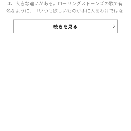
は、大きな違いがある。ローリングストーンズの歌で有
名なように、「いつも欲しいものが手に入るわけではな
いけれど、時々頑張ってみれば、必要なものを見つけ
て、手に入れられるかもしれない。」
続きを見る
企業は今日、沢山のデータと分析を「欲しがる」が、彼
らに本当に「必要」なのは、適切なデータである。それ
は、企業が顧客のニーズにより良く応え、収益を増やす
無料のメールマガジンに登録
ようにするものである。
無料登録
以下の3社は、データを使って、顧客が本当に「必要」
なものを手に入れられるようにしている。
Jobspotting – データを使って、雇主と求職者をマッチ
ング
職探しは、時間のかかる思い通りにならないプロセスで
内
あり、しばしば、合わない職につくことになる。
グ
Jobspottingは、雇用推薦エンジンであり、スマート・
実
“
テクノロジーを使って、求職者と雇主の間で完璧なマッ
全