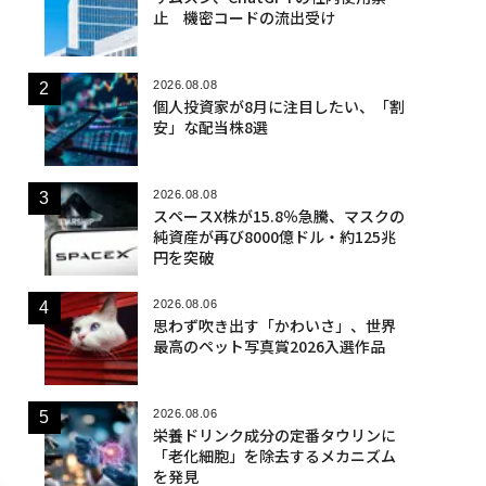
止 機密コードの流出受け
2026.08.08
個人投資家が8月に注目したい、「割
安」な配当株8選
2026.08.08
スペースX株が15.8％急騰、マスクの
純資産が再び8000億ドル・約125兆
円を突破
2026.08.06
思わず吹き出す「かわいさ」、世界
最高のペット写真賞2026入選作品
2026.08.06
栄養ドリンク成分の定番タウリンに
「老化細胞」を除去するメカニズム
を発見