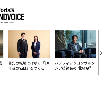
内製
ィン
ジー
代フ
成
目先の転職ではなく「10
パシフィックコンサルタ
年後の価値」をつくる─
ンツ技師長の"北極星"。
る
─アサインの長期伴走型
災害への無力感を乗り越
支援とは
え見つけた、防災一筋20
年の答え