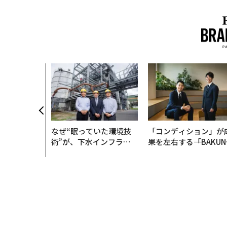
なぜ“眠っていた環境技
「コンディション」が
術”が、下水インフラを
果を左右する――「BAKUN
変えたのか──産総研×
E」のTENTIALが支え
月島JFEアクアソリュー
「挑戦者の明日」
ションの10年