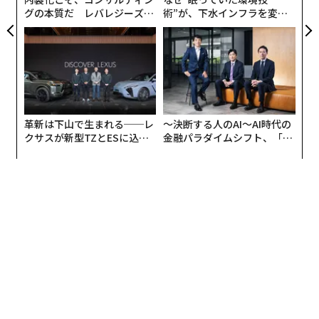
グの本質だ レバレジーズが
術”が、下水インフラを変え
実践する、次世代ファームの
たのか──産総研×月島JFE
全貌
アクアソリューションの10年
革新は下山で生まれる──レ
〜決断する人のAI〜AI時代の
クサスが新型TZとESに込め
金融パラダイムシフト、「超
た「DISCOVER」の哲学
個別化」の核心 【MUFG×ウ
ェルスナビ×PwC】