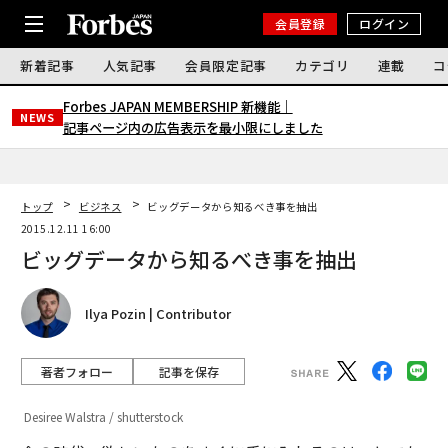
会員登録
ログイン
新着記事
人気記事
会員限定記事
カテゴリ
連載
コ
Forbes JAPAN MEMBERSHIP 新機能｜
NEWS
記事ページ内の広告表示を最小限にしました
トップ
ビジネス
ビッグデータから知るべき事を抽出
2015.12.11 16:00
ビッグデータから知るべき事を抽出
Ilya Pozin | Contributor
著者フォロー
記事を保存
Desiree Walstra / shutterstock