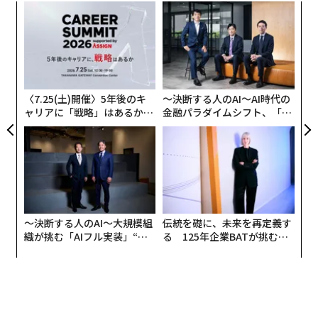
小1
エ
にし
設オ
が
内
が
グ
実
全
〈7.25(土)開催〉5年後のキ
〜決断する人のAI〜AI時代の
ャリアに「戦略」はあるか。
金融パラダイムシフト、「超
トップエグゼクティブのキャ
個別化」の核心 【MUFG×ウ
リアに触れる1日│CAREER S
ェルスナビ×PwC】
UMMIT 2026
〜決断する人のAI〜大規模組
伝統を礎に、未来を再定義す
織が挑む「AIフル実装」“使
る 125年企業BATが挑むス
う”企業から“動く”企業へ【N
モークレスな未来
TTドコモビジネス×PwC】