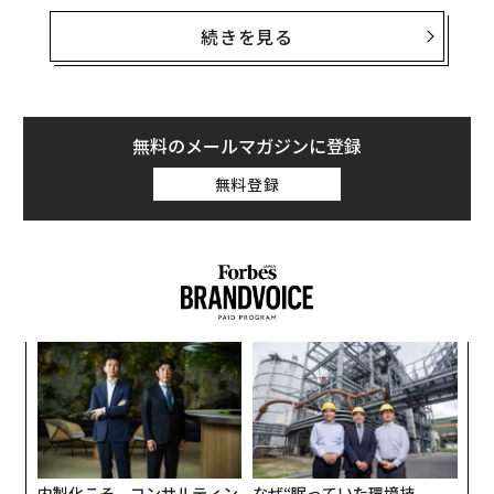
その勝者とは決済サービスのStripeだ。サンフランシス
コを拠点とする同社は、寄付金集めのプラットフォーム
続きを見る
として、大統領候補 の約半数に利用されている。連邦選
挙委員会への届出書類を見ると、民主党ではヒラリー・
クリントンとバーニー・サンダースが、共和党ではマル
コ・ルビオとランド・ポールらがStripeを選んでいる。
無料のメールマガジンに登録
Stripeは前四半期に8つの陣営から、総額80万ドル（約9
無料登録
900万円）の取引手数料を得ている。
「選挙戦においては、洗練されたコマースシステム、CR
M、データ分析を構築し、それらを常時機能させなけれ
ばならない。我々は候補者たちにその機能を提供してい
る」と、Stripe社長のJohn Collisonは話す。Collisonは
ナ併
“
選挙戦のプロセスはスタートアップ企業の運営に似てい
k」
シ
ると言う。
ック
グ
“
由
オ
ジ
内製化こそ、コンサルティン
なぜ“眠っていた環境技