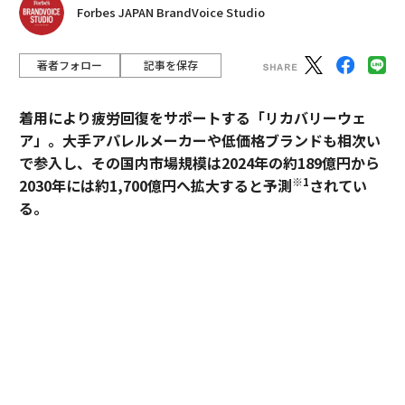
Forbes JAPAN BrandVoice Studio
著者フォロー
記事を保存
着用により疲労回復をサポートする「リカバリーウェ
ア」。大手アパレルメーカーや低価格ブランドも相次い
で参入し、その国内市場規模は2024年の約189億円から
※1
2030年には約1,700億円へ拡大すると予測
されてい
る。
過熱するマーケットにおいて、価格競争とは一線を画す
ブランドとして独自のポジションを築いているのが、TE
NTIALの「BAKUNE」だ。「挑戦する人のコンディショ
ンに向き合い、ポテンシャルを引き出す」——。この一
貫した思想はどこから生まれ、いかにして製品に落とし
込まれているのか。同社の哲学と、それを支える研究開
発の最前線を追った。