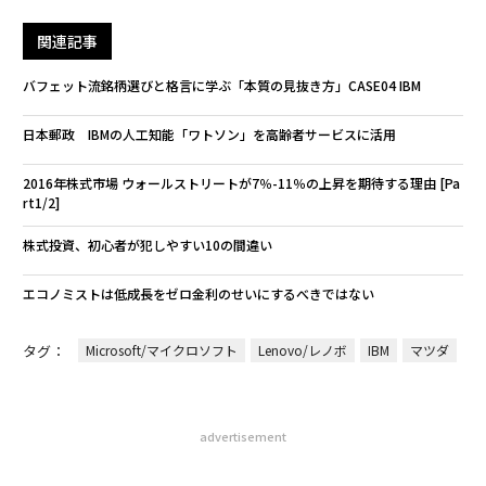
関連記事
バフェット流銘柄選びと格言に学ぶ「本質の見抜き方」CASE04 IBM
日本郵政 IBMの人工知能「ワトソン」を高齢者サービスに活用
2016年株式市場 ウォールストリートが7％-11％の上昇を期待する理由 [Pa
rt1/2]
株式投資、初心者が犯しやすい10の間違い
エコノミストは低成長をゼロ金利のせいにするべきではない
タグ：
Microsoft/マイクロソフト
Lenovo/レノボ
IBM
マツダ
advertisement