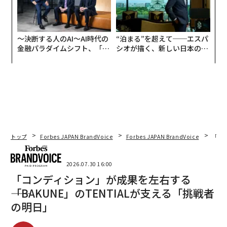
〜決断する人のAI〜AI時代の
“泊まる”を超えて──エスパ
金融パラダイムシフト、「超
シオが描く、新しい日本のラ
個別化」の核心 【MUFG×ウ
グジュアリー（前編）
ェルスナビ×PwC】
トップ
Forbes JAPAN BrandVoice
Forbes JAPAN BrandVoice
「コン
2026.07.30 16:00
「コンディション」が成果を左右する
――「BAKUNE」のTENTIALが支える「挑戦者
の明日」