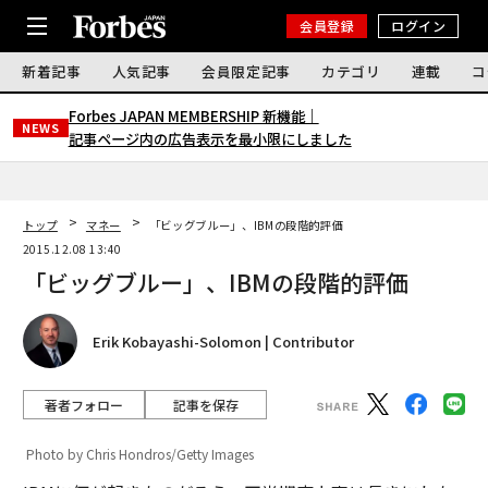
会員登録
ログイン
新着記事
人気記事
会員限定記事
カテゴリ
連載
コ
Forbes JAPAN MEMBERSHIP 新機能｜
NEWS
記事ページ内の広告表示を最小限にしました
トップ
マネー
「ビッグブルー」、IBMの段階的評価
2015.12.08 13:40
「ビッグブルー」、IBMの段階的評価
Erik Kobayashi-Solomon | Contributor
著者フォロー
記事を保存
Photo by Chris Hondros/Getty Images