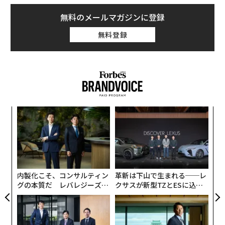
無料のメールマガジンに登録
無料登録
“
オ
ジ
〜
織
う
T
内製化こそ、コンサルティン
革新は下山で生まれる──レ
グの本質だ レバレジーズが
クサスが新型TZとESに込め
実践する、次世代ファームの
た「DISCOVER」の哲学
全貌