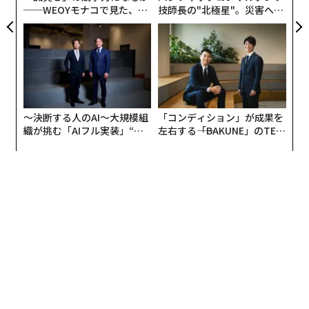
──WEOYモナコで見た、く
技師長の"北極星"。災害への
ら寿司の経営哲学
無力感を乗り越え見つけた、
防災一筋20年の答え
〜決断する人のAI〜大規模組
「コンディション」が成果を
織が挑む「AIフル実装」“使
左右する――「BAKUNE」のTEN
う”企業から“動く”企業へ【N
TIALが支える「挑戦者の明
TTドコモビジネス×PwC】
日」
編集 = Forbes JAPAN 編集部