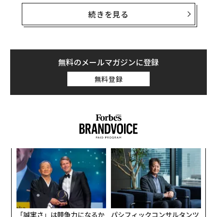
いぶかしんでいる。
続きを見る
企業価値に影響を及ぼすのは「売上高」と「利益」、そ
して企業の現時点の投資プログラムが成功する可能性を
表す関数である「中期的成長率」のわずか3点だけだ。
主要な評価ドライバーについて、一つ一つ検証してみよ
無料のメールマガジンに登録
う。
無料登録
売上高
小1
な
にし
術
た
〜
ア
金
個
ェ
「誠実さ」は競争力になるか
パシフィックコンサルタンツ