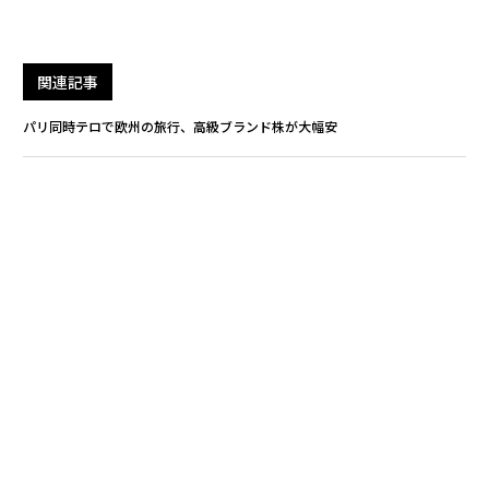
関連記事
パリ同時テロで欧州の旅行、高級ブランド株が大幅安
投資の神、ドラッケンミラーがアマゾン株推奨の理由
米マクドナルド 不動産部門スピンオフを否定
早くも加熱の「ミャンマー向け投資」 証券取引所もオープン
マクドナルド株は「売り」、ディズニーは「買い」
タグ：
IBM
バークシャー・ハサウェイ
マツダ
advertisement