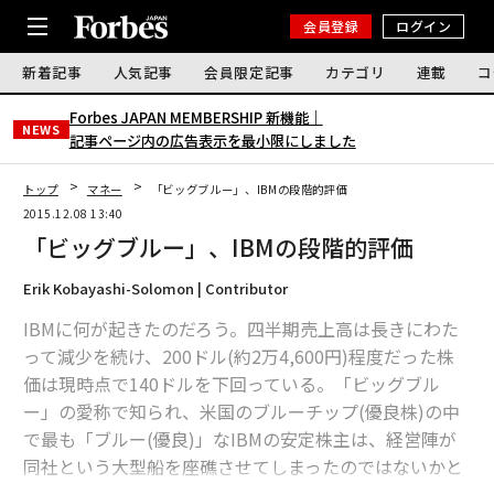
会員登録
ログイン
新着記事
人気記事
会員限定記事
カテゴリ
連載
コ
Forbes JAPAN MEMBERSHIP 新機能｜
NEWS
記事ページ内の広告表示を最小限にしました
トップ
マネー
「ビッグブルー」、IBMの段階的評価
2015.12.08 13:40
「ビッグブルー」、IBMの段階的評価
Erik Kobayashi-Solomon | Contributor
IBMに何が起きたのだろう。四半期売上高は長きにわた
って減少を続け、200ドル(約2万4,600円)程度だった株
価は現時点で140ドルを下回っている。「ビッグブル
ー」の愛称で知られ、米国のブルーチップ(優良株)の中
で最も「ブルー(優良)」なIBMの安定株主は、経営陣が
同社という大型船を座礁させてしまったのではないかと