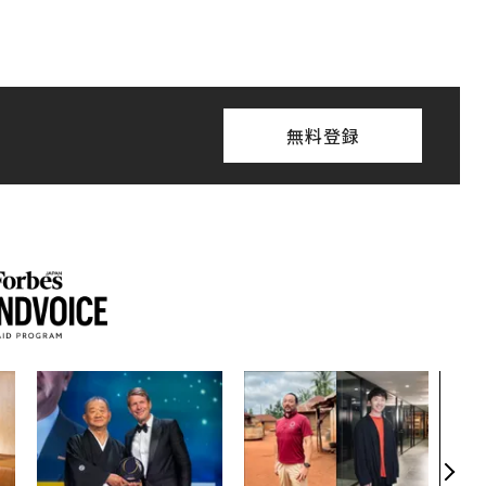
無料登録
“泊
パシ
本の
編）