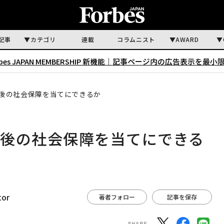
記事
カテゴリ
連載
コラムニスト
AWARD
rbes JAPAN MEMBERSHIP 新機能｜
記事ページ内の広告表示を最小
後の社会保障を当てにできるか
老後の社会保障を当てにできる
tor
著者フォロー
記事を保存