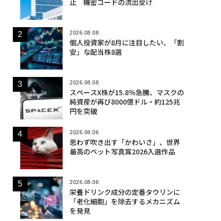
止 機密コードの流出受け
2026.08.08
個人投資家が8月に注目したい、「割
安」な配当株8選
2026.08.08
スペースX株が15.8％急騰、マスクの
純資産が再び8000億ドル・約125兆
円を突破
2026.08.06
思わず吹き出す「かわいさ」、世界
最高のペット写真賞2026入選作品
2026.08.06
栄養ドリンク成分の定番タウリンに
「老化細胞」を除去するメカニズム
を発見