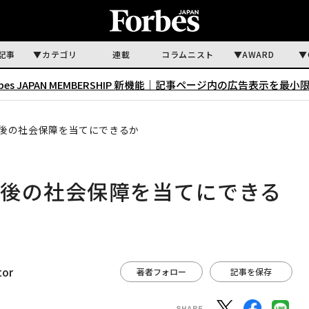
記事
カテゴリ
連載
コラムニスト
AWARD
rbes JAPAN MEMBERSHIP 新機能｜
記事ページ内の広告表示を最小
後の社会保障を当てにできるか
老後の社会保障を当てにできる
tor
著者フォロー
記事を保存