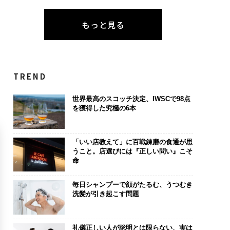
もっと見る
TREND
世界最高のスコッチ決定、IWSCで98点
を獲得した究極の6本
「いい店教えて」に百戦錬磨の食通が思
うこと。店選びには『正しい問い』こそ
命
毎日シャンプーで顔がたるむ、うつむき
洗髪が引き起こす問題
礼儀正しい人が聡明とは限らない、実は