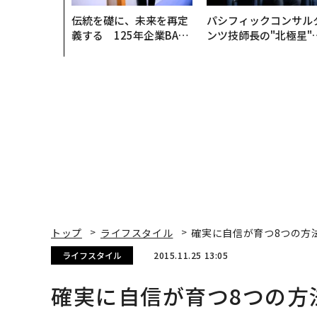
伝統を礎に、未来を再定
パシフィックコンサル
義する 125年企業BAT
ンツ技師長の"北極星"
が挑むスモークレスな未
災害への無力感を乗り
来
え見つけた、防災一筋2
年の答え
トップ
ライフスタイル
確実に自信が育つ8つの方
ライフスタイル
2015.11.25 13:05
確実に自信が育つ8つの方