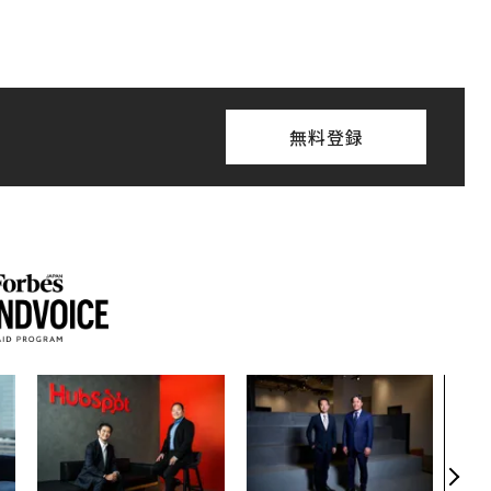
無料登録
「コ
果を左
E」
「挑