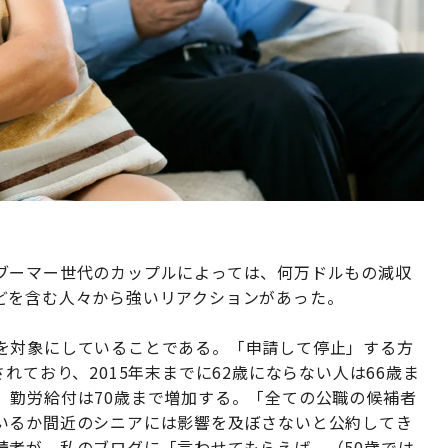
ブーマー世代のカップルによっては、何万ドルもの減収
どを含む人々から強いリアクションがあった。
を対象にしていることである。「申請して停止」する方
れており、2015年末までに62歳にならない人は66歳ま
、勤労給付は70歳まで増加する。「全ての公職の候補者
いるか間近のシニアには影響を及ぼさないと公約してき
読者が、私のブログに「言わせてもらえば、（50歳では