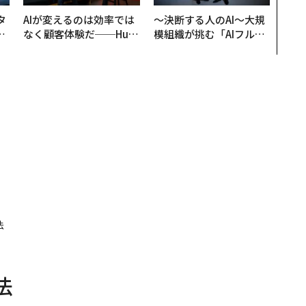
タ
AIが変えるのは効率では
〜決断する人のAI〜大規
。
なく顧客体験だ──Hub
模組織が挑む「AIフル実
越
Spot Japanが語る「Gr
装」“使う”企業から“動
0
ow Better」な組織のつ
く”企業へ【NTTドコモ
くり方
ビジネス×PwC】
法
法