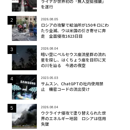
ライナが世界初の「無人空挺強襲」
を遂行
2026.08.05
ロシアの攻撃で給油所が150キロにわ
たり全滅、ウは米国の引き寄せに奔
走 全面侵攻1623日目
2026.08.04
暗い空にペルセウス座流星群の流れ
星を探し、はくちょう座を目印に天
の川を辿る 今週の夜空
2023.05.03
サムスン、ChatGPTの社内使用禁
止 機密コードの流出受け
2026.08.04
ウクライナ侵攻で塗り替えられた世
界のエネルギー地図 ロシアは信用
失墜