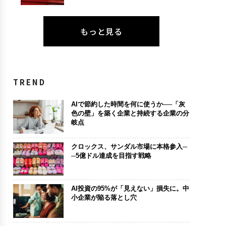
もっと見る
TREND
AIで節約した時間を何に使うか──「灰
色の壁」を築く企業と持続する企業の分
岐点
クロックス、サンダル市場に本格参入─
─5億ドル達成を目指す戦略
AI投資の95%が「見えない」損失に。中
小企業が陥る落とし穴