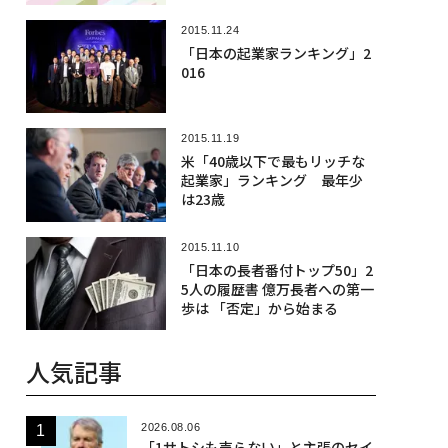
2015.11.24
「日本の起業家ランキング」2
016
2015.11.19
米「40歳以下で最もリッチな
起業家」ランキング 最年少
は23歳
2015.11.10
「日本の長者番付トップ50」2
5人の履歴書 億万長者への第一
歩は 「否定」から始まる
人気記事
2026.08.06
「1サトシも売らない」と主張のセイ