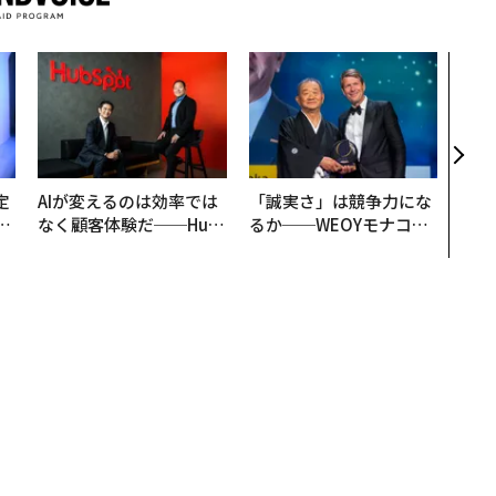
パシ
ンツ
災害
え見
年の
定
AIが変えるのは効率では
「誠実さ」は競争力にな
T
なく顧客体験だ──Hub
るか──WEOYモナコで
未
Spot Japanが語る「Gr
見た、くら寿司の経営哲
ow Better」な組織のつ
学
くり方