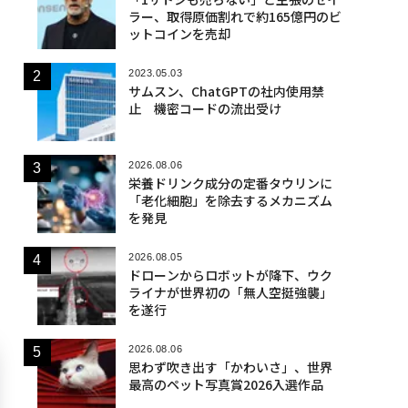
ラー、取得原価割れで約165億円のビ
ットコインを売却
2023.05.03
サムスン、ChatGPTの社内使用禁
止 機密コードの流出受け
2026.08.06
栄養ドリンク成分の定番タウリンに
「老化細胞」を除去するメカニズム
を発見
2026.08.05
ドローンからロボットが降下、ウク
ライナが世界初の「無人空挺強襲」
を遂行
2026.08.06
思わず吹き出す「かわいさ」、世界
最高のペット写真賞2026入選作品