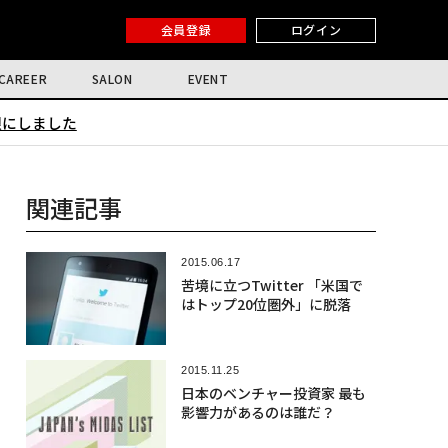
会員登録
ログイン
CAREER
SALON
EVENT
限にしました
関連記事
2015.06.17
苦境に立つTwitter 「米国で
はトップ20位圏外」に脱落
2015.11.25
日本のベンチャー投資家 最も
影響力があるのは誰だ？