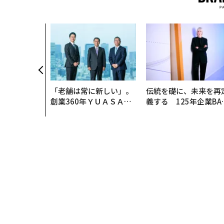
「老舗は常に新しい」。
伝統を礎に、未来を再
創業360年ＹＵＡＳＡと
義する 125年企業BA
カクシンCEO田尻望が語
が挑むスモークレスな
る、AIを超える人の価値
来