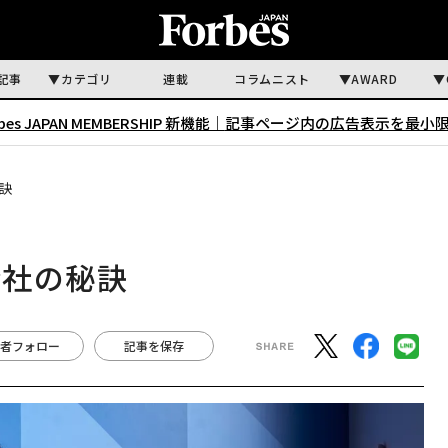
記事
カテゴリ
連載
コラムニスト
AWARD
rbes JAPAN MEMBERSHIP 新機能｜
記事ページ内の広告表示を最小
訣
会社の秘訣
者フォロー
記事を保存