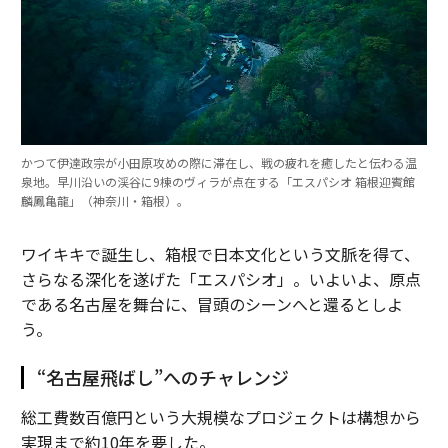
かつて伊達政宗が小田原攻めの際に滞在し、戦の疲れを癒したと伝わる温
泉地。早川沿いの渓谷に9棟のヴィラが点在する「エスパシオ 箱根迎賓館
麟鳳亀龍」（神奈川・箱根）。
ワイキキで誕生し、箱根で日本文化という文脈を得て、
さらなる深化を遂げた「エスパシオ」。いよいよ、原点
である名古屋を舞台に、冒頭のシーンへと還るとしよ
う。
“名古屋飛ばし”へのチャレンジ
総工費数百億円という大規模なプロジェクトは構想から
実現まで約10年を要した。