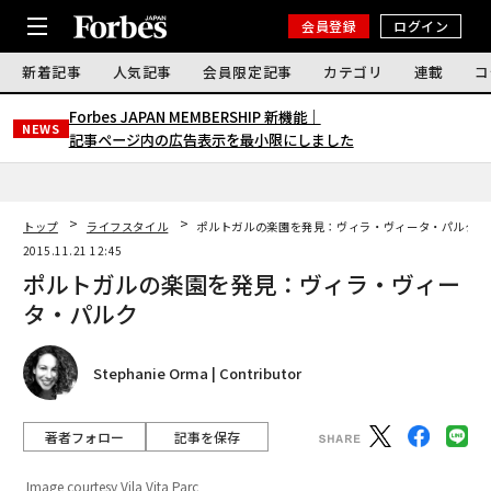
会員登録
ログイン
新着記事
人気記事
会員限定記事
カテゴリ
連載
コ
Forbes JAPAN MEMBERSHIP 新機能｜
NEWS
記事ページ内の広告表示を最小限にしました
トップ
ライフスタイル
ポルトガルの楽園を発見：ヴィラ・ヴィータ・パルク
2015.11.21 12:45
ポルトガルの楽園を発見：ヴィラ・ヴィー
タ・パルク
Stephanie Orma | Contributor
著者フォロー
記事を保存
Image courtesy Vila Vita Parc