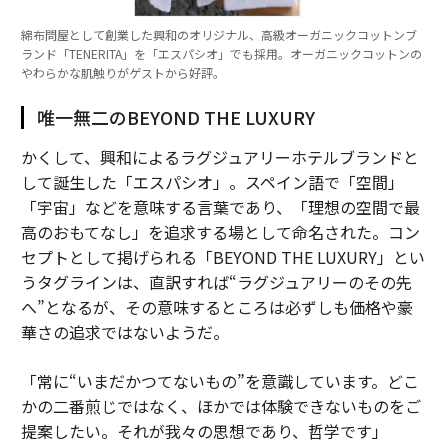
綿布問屋として創業した興和のオリジナル、高級オーガニックコットンブ
ランド「TENERITA」を「エスパシオ」でも採用。オーガニックコットンの
やわらかな肌触りがゲストから好評。
唯一無二のBEYOND THE LUXURY
かくして、興和によるラグジュアリーホテルブランドと
して誕生した「エスパシオ」。スペイン語で「空間」
「宇宙」などを意味する言葉であり、「理想の空間で最
高のおもてなし」を追求する場として命名された。コン
セプトとして掲げられる「BEYOND THE LUXURY」とい
うタグラインは、直訳すれば“ラグジュアリーのその先
へ”となるが、その意味するところは必ずしも価格や豪
華さの追求ではないようだ。
「常に“いまだかつてないもの”を意識しています。どこ
かの二番煎じではなく、ほかでは体験できないものをご
提案したい。それが我々の思想であり、哲学です」