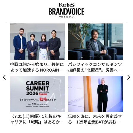
模組
ア
“使
の
【N
た
「
C】
─
ら
挑戦は個から始まり、共創に
パシフィックコンサルタンツ
よって加速する NORQAIN JA
技師長の"北極星"。災害への
PAN 特別座談会
無力感を乗り越え見つけた、
防災一筋20年の答え
〈7.25(土)開催〉5年後のキ
伝統を礎に、未来を再定義す
ャリアに「戦略」はあるか。
る 125年企業BATが挑むス
トップエグゼクティブのキャ
モークレスな未来