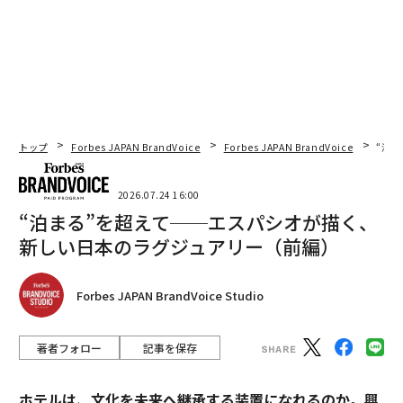
トップ
Forbes JAPAN BrandVoice
Forbes JAPAN BrandVoice
“泊
2026.07.24 16:00
“泊まる”を超えて──エスパシオが描く、
新しい日本のラグジュアリー（前編）
Forbes JAPAN BrandVoice Studio
著者フォロー
記事を保存
ホテルは、文化を未来へ継承する装置になれるのか。興