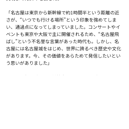
「名古屋は東京から新幹線で約1時間半という距離の近
さが、“いつでも行ける場所”という印象を強めてしま
い、通過点になってしまっていました。コンサートやイ
ベントも東京や大阪で主に開催されるため、“名古屋飛
ばし”という不名誉な言葉があった時代も。しかし、名
古屋には名古屋城をはじめ、世界に誇るべき歴史や文化
があります。今、その価値をあらためて発信したいとい
う思いがありました」
折しも今年は「アジア競技大会」、および「アジアパラ
競技大会」が名古屋で開催されるとあり、“飛ばされな
い”名古屋をアピールするにはまたとない好機でもあっ
たろう。目指したのは、日本の歴史や工芸、アートの粋
を融合させた、ここにしかない体験価値の創出だ。
「私はここを“アートミュージアムホテル”だと思ってい
ます。作品を鑑賞するだけではなく、建築や工芸、アー