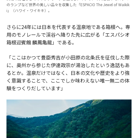
のランプなど世界の美しい品々を収集した「ESPACIO The Jewel of Waikik
i」（ハワイ・ワイキキ）。
さらに24年には日本を代表する温泉地である箱根へ。専
用のモノレールで渓谷へ降りた先に広がる「エスパシオ
箱根迎賓館 麟鳳亀龍」である。
「ここはかつて豊臣秀吉が小田原の北条氏を征伐した際
に、奥州から参じた伊達政宗が湯治したという逸話もあ
るとか。温泉だけではなく、日本の文化や歴史をより強
く意識することで、ここでしか味わえない唯一無二の体
験をつくりだしています」