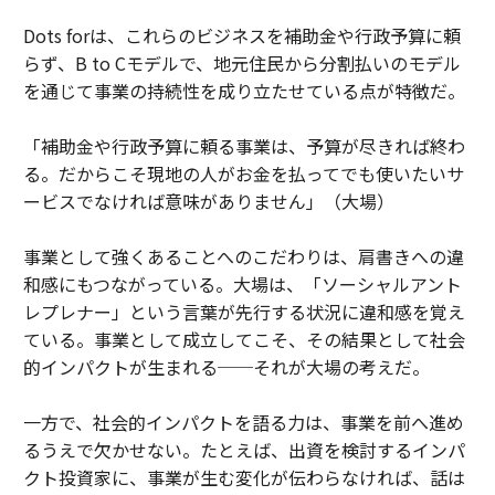
Dots forは、これらのビジネスを補助金や行政予算に頼
らず、B to Cモデルで、地元住民から分割払いのモデル
を通じて事業の持続性を成り立たせている点が特徴だ。
「補助金や行政予算に頼る事業は、予算が尽きれば終わ
る。だからこそ現地の人がお金を払ってでも使いたいサ
ービスでなければ意味がありません」（大場）
事業として強くあることへのこだわりは、肩書きへの違
和感にもつながっている。大場は、「ソーシャルアント
レプレナー」という言葉が先行する状況に違和感を覚え
ている。事業として成立してこそ、その結果として社会
的インパクトが生まれる──それが大場の考えだ。
一方で、社会的インパクトを語る力は、事業を前へ進め
るうえで欠かせない。たとえば、出資を検討するインパ
クト投資家に、事業が生む変化が伝わらなければ、話は