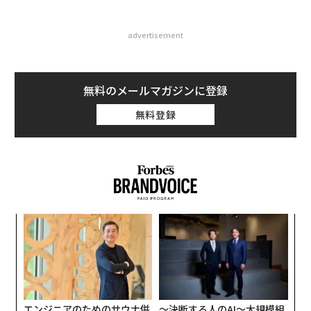
advertisement
無料のメールマガジンに登録
無料登録
─レ
「
込め
─
ら
ィン
“
ズが
シ
ムの
グ
エンジニアのためのサウナ併
〜決断する人のAI〜大規模組