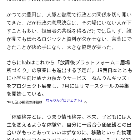
かつての豊田は、人脈と熱意で行政との関係を切り開い
てきた。
だが行政の意思決定は、その場にいない人が下
すことも多い。担当者の共感を得るだけでは足りず、誰
が見ても伝わるロジックと資料が欠かせない。
言葉にで
きたことが決め手になり、大きな協定が実った。
さらにhabはこれから「放課後プラットフォーム＝居場
所づくり」の事業にも進出する予定だ。JR西日本ととも
に小学生向け駅ナカ預かりサービス「ねんりんキッズ」
をプロジェクト展開し、7月にはサマースクールの募集
を開始している。
「ねんりんプロジェクト」
*申し込み期限の詳細は
へ
「体験格差とは、つまり情報格差。本来、子どもには人
生を変えるような体験や、自分に一番合う価値観との出
合いがもっとあっていいはずなのに、移動といった物理
的な制約でアクセスできていない状況です。そこに送迎