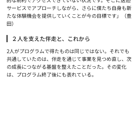
サービスでアプローチしながら、さらに僕たち自身も新
たな体験機会を提供していくことが今の目標です」（豊
田）
２人を支えた伴走と、これから
2人がプログラムで得たものは同じではない。それでも
共通していたのは、伴走を通じて事業を見つめ直し、次
の成長につながる基盤を整えたことだった。その変化
は、プログラム終了後にも表れている。
Dots forのインパクトレポートは、もともと出資を得る
ための資料だった。ところが、レポートに載せる現地の
情報を集めようと、農村で働く社員に事業の意義を一つ
ずつ説明していくうちに、窓口になった社員の理解がみ
るみる深まっていった。
手応えを感じた大場は、さらに多くの社員に話を聞いて