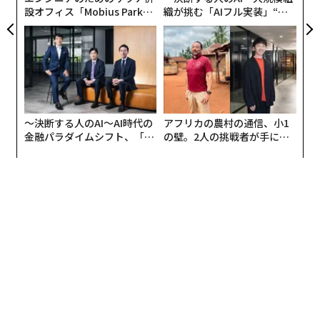
設オフィス「Mobius Park」
織が挑む「AIフル実装」“使
がオープン──タマディック
う”企業から“動く”企業へ【N
が健康経営を徹底する理由
TTドコモビジネス×PwC】
〜決断する人のAI〜AI時代の
アフリカの農村の通信、小1
金融パラダイムシフト、「超
の壁。2人の挑戦者が手にし
個別化」の核心 【MUFG×ウ
た「次なる武器」
ェルスナビ×PwC】