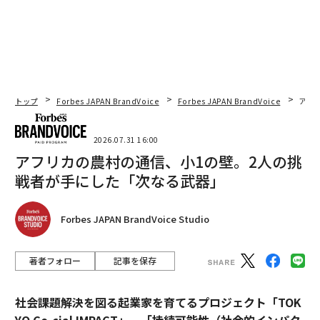
トップ
Forbes JAPAN BrandVoice
Forbes JAPAN BrandVoice
アフ
2026.07.31 16:00
アフリカの農村の通信、小1の壁。2人の挑
戦者が手にした「次なる武器」
Forbes JAPAN BrandVoice Studio
著者フォロー
記事を保存
社会課題解決を図る起業家を育てるプロジェクト「TOK
YO Co-cial IMPACT」。
「持続可能性（社会的インパク