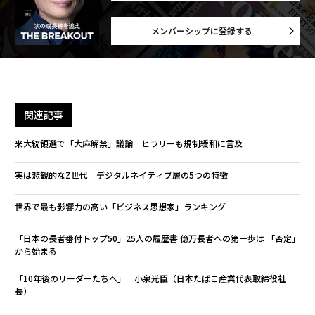
メンバーシップに登録する
関連記事
米大統領選で「大麻解禁」議論 ヒラリーも規制緩和に言及
実は悲観的なZ世代 デジタルネイティブ層の5つの特徴
世界で最も影響力の高い「ビジネス思想家」ランキング
「日本の長者番付トップ50」25人の履歴書 億万長者への第一歩は 「否定」
から始まる
「10年後のリーダーたちへ」 小泉光臣（日本たばこ産業代表取締役社
長）