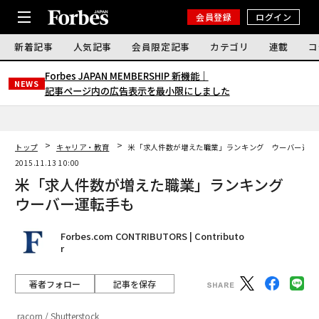
会員登録
ログイン
新着記事
人気記事
会員限定記事
カテゴリ
連載
コ
Forbes JAPAN MEMBERSHIP 新機能｜
NEWS
記事ページ内の広告表示を最小限にしました
トップ
キャリア・教育
米「求人件数が増えた職業」ランキング ウーバー運転
2015.11.13 10:00
米「求人件数が増えた職業」ランキング
ウーバー運転手も
Forbes.com CONTRIBUTORS | Contributo
r
著者フォロー
記事を保存
racorn / Shutterstock