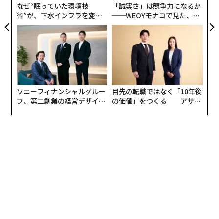
なぜ“眠っていた環境技
「誠実さ」は競争力になるか
したチャートを操作するのにいかに少ない数字で済むか
術”が、下水インフラを変え
──WEOYモナコで見た、く
を露呈させた。
たのか──産総研×月島JFE
ら寿司の経営哲学
アクアソリューションの10年
Breaking Rust
は同じ月に約2500件のデジタル楽曲購入
でBillboardのCountry Digital Song Salesチャート1位を
獲得した。
Billboard自身が指摘
したところによると、2
025年11月には同チャートのトップ10のうち3分の1がAI
ソニーフィナンシャルグルー
目先の転職ではなく「10年後
支援アーティストで占められた。一方、より広範なHot
プ、第二創業の経営デザイン
の価値」をつくる──アサイ
Country Songsチャートは依然としてモーガン・ウォレ
──カギは意志を引き出し、
ンの長期伴走型支援とは
ンとShaboozeyが支配していた。この脆弱性は購入ベー
束ね、共創すること
スのニッチなチャートに特有のもので、主流のストリー
ミングには当てはまらない。だからこそ、実販売数が少
ないにもかかわらず、短期間にチャートで成功を繰り返
す場合は注目に値する。単独では証拠にならないが、下
記の兆候と組み合わさると強力な指標となる。
2. 音楽以前の痕跡がない