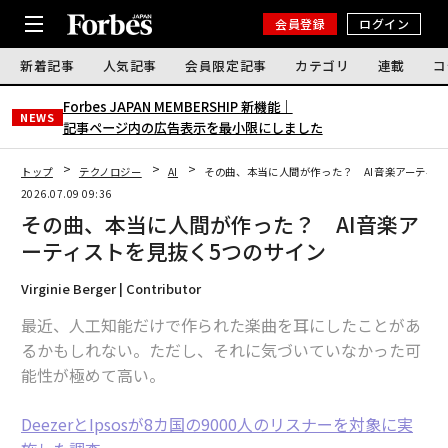
会員登録
ログイン
新着記事
人気記事
会員限定記事
カテゴリ
連載
コ
Forbes JAPAN MEMBERSHIP 新機能｜
NEWS
記事ページ内の広告表示を最小限にしました
トップ
テクノロジー
AI
その曲、本当に人間が作った？ AI音楽アーティス
2026.07.09 09:36
その曲、本当に人間が作った？ AI音楽ア
ーティストを見抜く5つのサイン
Virginie Berger | Contributor
最近、人工知能だけで作られた楽曲を耳にしたことがあ
るかもしれない。ただし、それに気づいていなかった可
能性が極めて高い。
DeezerとIpsosが8カ国の9000人のリスナーを対象に実