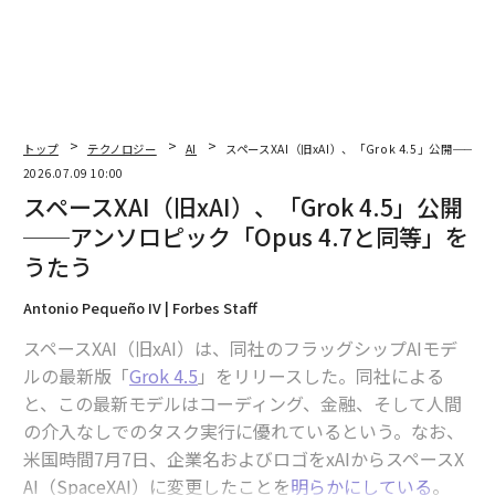
の再生数はそのアップロード量に追いついていない。
音楽アーティストがAIかどうかを見分ける方法
正直に言えば、「AIか人間か」という問いは、もはや適
切な問いではなくなりつつある。ますます多くの音楽
トップ
テクノロジー
AI
スペースXAI（旧xAI）、「Grok 4.5」公開──
が、実際には両方の要素を含んでいるからだ。ほとんど
2026.07.09 10:00
のリスナーが耳では判別できない以上、その代わりを担
スペースXAI（旧xAI）、「Grok 4.5」公開
うために構築された検出ツールも、宣伝文句が示すほど
──アンソロピック「Opus 4.7と同等」を
確実ではない。
うたう
2026年6月に発表された
Antonio Pequeño IV | Forbes Staff
HAIM（Human-AI Music Datasets for AI Music Producti
スペースXAI（旧xAI）は、同社のフラッグシップAIモデ
on Tracking Benchmark）
ルの最新版「
Grok 4.5
」をリリースした。同社による
という研究論文は、1曲につき「AIか否か」の二択で回
と、この最新モデルはコーディング、金融、そして人間
答する検出器では、音楽が実際にどう作られているかと
の介入なしでのタスク実行に優れているという。なお、
いう、より根本的な部分を見逃してしまうと指摘してい
米国時間7月7日、企業名およびロゴをxAIからスペースX
る。
AI（SpaceXAI）に変更したことを
明らかにしている
。