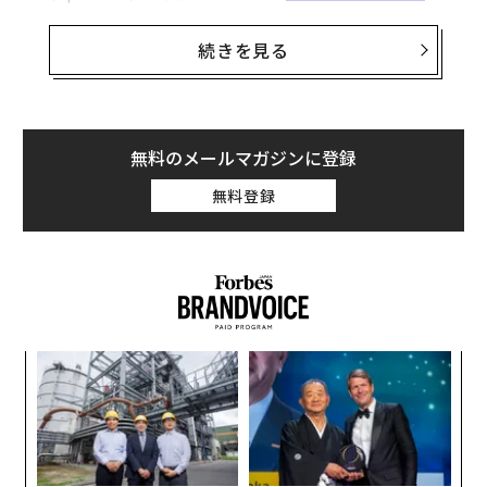
研究者のSeonghyeon GoとYumin Kimは、精度99.8％を
スペースXAIの
発表
によると、同社の「史上最強のモデ
続きを見る
謳うDeezerのシステムが、楽曲のピッチをずらしたりノ
ル」であるGrok 4.5は、7月8日に一般公開された。Grok
イズを加えたりすると脆弱になることを発見した。現代
BuildとCursorでは、期間限定で無料利用できる。Grok
の制作の多くは完全にAI、あるいは完全に人間、という
Buildは、SpaceXAIが提供するコーディングエージェン
ものではなく、両方が混ざっている。中には、こうした
トおよびCLIだ。Grok 4.5の発表では、ウェブ上の調査を
無料のメールマガジンに登録
古い二項対立を前提とした検出器をすり抜けるために、
取り入れた複雑なExcelモデルの構築や、PowerPointの
AI生成曲にわざと人間によるマスタリングを施す者もい
無料登録
ネイティブ図形を使った複雑な図表、Wordでは明快な
る。以下に挙げる5つの兆候は出発点であって、より粒
文章を書けるといった説明がなされている。
度の細かい現実の代替になるものではない。
Cursorは、AIエージェントを使ってコードの作成、修
1. 不自然に速く、不自然に大きい
正、レビューを行えるAIコードエディターを指す。
エディ・ダルトン（Eddie Dalton）
は1カ月でiTunes To
キ
革
p 100に11回入り、
IngaRose
はリリースから数週間で5カ
か。
ク
国で1位を獲得した。両者とも異常に大きく
キャ
た「
急速なチャート成功
を見せており、これはAI生成プロジ
「
R S
左右
ェクトによく見られる兆候だ。ダルトンの11回のチャー
T
ト入りは実売7000枚未満によるもので、購入数を基準と
日