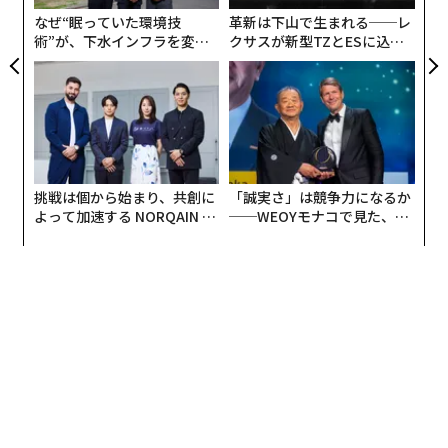
。AIが作品の表現要素を決定し、人間の著作者が存在し
なぜ“眠っていた環境技
革新は下山で生まれる──レ
ない場合を指す。
術”が、下水インフラを変え
クサスが新型TZとESに込め
たのか──産総研×月島JFE
た「DISCOVER」の哲学
アクアソリューションの10年
AI音楽が本格的な文化現象となったのは2023年で、Sun
oやUdioといったツールがカジュアルなリスナーを騙せ
るほど高性能になったことがきっかけだ。そして「完成
品らしく聞こえる」ためのコストがほぼゼロにまで下が
ったことで、その勢いは拡大している。
挑戦は個から始まり、共創に
「誠実さ」は競争力になるか
よって加速する NORQAIN JA
──WEOYモナコで見た、く
PAN 特別座談会
ら寿司の経営哲学
モルガン・スタンレーが毎年実施している米国のリスニ
ング習慣に関する調査
は、2025年に初めてAI音楽について尋ねた。その結果、
18～29歳の60％がAI音楽を聴いていると回答し、平均し
て週3時間、主にYouTubeとTikTokを介して聴いてい
た。Deezer単独で見ても、現在1日あたり
約7万5000曲のAI生成楽曲
が投稿され、これはプラット
フォームにアップロードされる楽曲全体の44％に当た
る。2025年1月の1日あたり1万曲から急増したが、実際