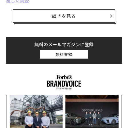
施した調査
によると、テストされた際にAI生成曲と人間が作った曲
を聴き分けられなかった人が97％に上り、71％が間違っ
続きを見る
ていたと知って驚いたと回答した。
AI音楽アーティストはすでにあなたのプレイリストに紛
れ込み、すでにチャートインし、すでに数百万回のスト
無料のメールマガジンに登録
リーミング再生を集め、そして曲がヒットしたときに誰
無料登録
が報酬を得るかという構造を作り変えつつある。ほとん
どの人はそれに気づいておらず、そのギャップこそ現在
音楽業界が争っている核心である。
AI音楽アーティストの台頭
AIアーティストとは、その音楽が主に人工知能によって
ォッ
「
作られ、人間による作詞・作曲、演奏、プロデュースが
ジ
左右
T
行われていない音楽活動を指す。
目
日
米著作権局は境界線を「創造的コントロール」に置いて
の
ン
いる