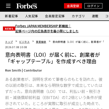
会員登録
ログイン
新着記事
人気記事
会員限定記事
カテゴリ
連載
コ
Forbes JAPAN MEMBERSHIP 新機能｜
NEWS
記事ページ内の広告表示を最小限にしました
トップ
ビジネス
事業継承
意向表明書（LOI）が届く前に、創業者が「ギ
2026.07.08 10:08
意向表明書（LOI）が届く前に、創業者が
「ギャップテーブル」を作成すべき理由
Ron Smith | Contributor
ある創業者が、説明を求めて筆者らのもとを訪れた。彼
の以前の取引は、本来なら明快な数字で成立していたは
ずだった。意向表明書（LOI）では、利払い前・税引き
前・減価償却前利益（EBITDA）の7.2倍という条件が提
示されていた。ところが実際に取引が成立した時点で、