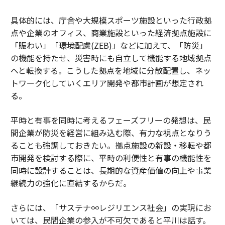
具体的には、庁舎や大規模スポーツ施設といった行政拠
点や企業のオフィス、商業施設といった経済拠点施設に
「賑わい」「環境配慮(ZEB)」などに加えて、「防災」
の機能を持たせ、災害時にも自立して機能する地域拠点
へと転換する。こうした拠点を地域に分散配置し、ネッ
トワーク化していくエリア開発や都市計画が想定され
る。
平時と有事を同時に考えるフェーズフリーの発想は、民
間企業が防災を経営に組み込む際、有力な視点となりう
ることも強調しておきたい。拠点施設の新設・移転や都
市開発を検討する際に、平時の利便性と有事の機能性を
同時に設計することは、長期的な資産価値の向上や事業
継続力の強化に直結するからだ。
さらには、「サステナ∞レジリエンス社会」の実現にお
いては、民間企業の参入が不可欠であると平川は話す。