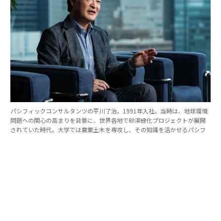
パシフィックコンサルタンツの平川了治。1991年入社。当時は、地球環境
問題への関心の高まりを背景に、世界各地で砂漠緑化プロジェクトが展開
されていた時代。大学では農業土木を専攻し、その知識を活かせるパシフ
ィックコンサルタンツに入社を決めた。
「防災は10点ずつを積み重ねる」。技師長の原
点
これほど広いビジョンを語れる平川とは、いったいどん
な人物なのか。そのキャリアをたどると、日本の防災史
との重なりも見えてくる。