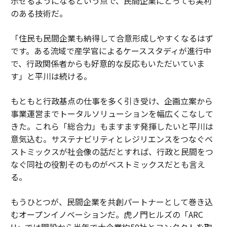
示せるようになるという点で、民間企業にとっても実利
のある技術だ。
「住民も民間企業も納得して合意形成しやすくなるはず
です。ある流域で産学官によるケーススタディが進行中
で、行政関係者からも好意的な反応もいただいていま
す」と平川は続ける。
もともと行政基点の仕事を多く引き受け、企画立案から
事業運営までトータルソリューションを幅広くこなして
きた。これら「総合力」もますます発揮したいと平川は
意気込む。サステナビリティとレジリエンスをつなぐベ
ストミックスが社会像の話だとすれば、行政と民間をつ
なぐ同社の役割そのものがベストミックスだとも言え
る。
もうひとつが、民間企業を共創パートナーとして巻き込
むオープンイノベーションだ。虎ノ門ヒルズの「ARC
H」では開設から半年で大企業約50社とコンタクトを取