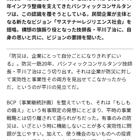
年インフラ整備を支えてきたパシフィックコンサルタン
ツは、この認識を覆そうとしている。民間企業が主体と
なる新たなビジョン「サステナ∞レジリエンス社会」を
提唱。構想の旗振り役となった技師長・平川了治に、自
身の思いと共に、ビジョンの要諦を聞いた。
「防災は、企業にとって自分ごとになりきれずにい
る」。防災一筋20年、パシフィックコンサルタンツ技師
長・平川了治はこう切り出す。それは企業が防災に対し
て実効性と事業性その両方を見出せてこなかったから
だ、というのが平川の見立てだ。
BCP（事業継続計画）を整えていても、それは「もしも
の備え」という有事限定の発想にとどまり、平時の事業
戦略とは切り離されて語られがちだった。有事のみの防
災は、いざという時に機能しないことが多く実効性に問
題が生じやすい。加えて、使う機会のないものへの投資