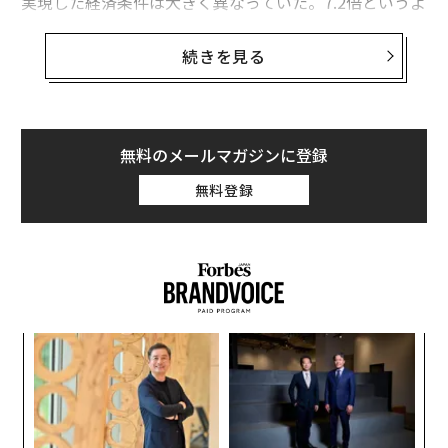
実現した経済条件は大きく異なっていた。7.2倍というよ
り、6.5倍に近かったのである。筆者らが計算の内訳を説
明すると、彼はその数字自体には驚かなかった。彼が激
続きを見る
怒したのは、署名する前に誰もそれを説明してくれなか
ったことだった。彼にはそのギャップを事前に見通すた
めの仕組みも、それに対抗して交渉するための言葉もな
かった。
無料のメールマガジンに登録
無料登録
多くの創業者は、LOIをゴールラインのように扱う。実
際には、それはプロセス全体で最も厳しい引受審査フェ
ーズの始まりである。見出しとなる数字は、経済条件が
実際に固まるずっと前に心理的な確信を生み出す。そし
て大半のオーナーは、それを自ら経験するまで理解しな
い。
目
変え
の
筆者らの実務では、見出し上のLOIとクロージング時の
FE
ン
なく
〈7
現金額との間に生じる差に名前を付けている。「ギャッ
0年
Ja
ャ
プテーブル」である。これは、LOIが届いてからではな
er」
ト