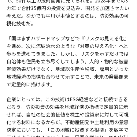
で、50件以上の技術開発に充てられる。2028年までの3
カ年で合計35億円の投資を見込み、開発を加速させたい
考えだ。なかでも平川が本懐とするのは、防災効果の可
視化技術だ。
「国はまずハザードマップなどで『リスクの見える化』
を進め、次に流域治水のような『対策の見える化』へと
歩みを進めてきました。しかし、リスクを示すだけでは
自治体も住民も立ち尽くしてしまう。人的・物的な被害
軽減効果だけでなく、地域総生産や税収、雇用といった
地域経済の指標も合わせて示すことで、未来の発展像ま
で定量的に描けます」
企業にとっては、この技術はESG経営などと接続できる
だろう。防災投資の効果を地域経済の指標で定量的に示
せれば、自社の社会的価値を株主や投資家に対して可視
化する材料になるからだ。不動産開発や土地利用の意思
決定においても、「この地域に投資する根拠」を数字で