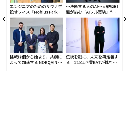
く、届く前に創業者が作成する作業文書だ。これを作成
リア
エンジニアのためのサウナ併
〜決断する人のAI〜大規模組
している創業者は、交渉の場にレバレッジを持って臨む
UM
設オフィス「Mobius Park」
織が挑む「AIフル実装」“使
ことができる。
がオープン──タマディック
う”企業から“動く”企業へ【N
が健康経営を徹底する理由
TTドコモビジネス×PwC】
ギャップテーブルとは何か
ギャップテーブルは5つの列で構成され、買い手がLOIか
らクロージングまでの間に価格を見直す可能性が高い項
目ごとに1行を設ける。
挑戦は個から始まり、共創に
伝統を礎に、未来を再定義す
よって加速する NORQAIN JA
る 125年企業BATが挑むス
1. 項目
PAN 特別座談会
モークレスな未来
最初の列には、買い手が持ち出す具体的な論点を記載す
る。例えば、運転資本の正常化をめぐる意見の相違、オ
ーナー報酬に対する収益の質（Quality of Earnings）調
整、アーンアウト構造の下限などである。
2. 理由
これは、その背後にある引受モデルである。プライベー