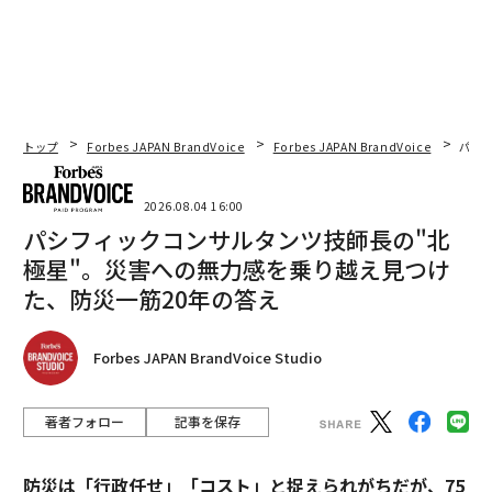
タグ：
M&A
経営者/経営陣
advertisement
トップ
Forbes JAPAN BrandVoice
Forbes JAPAN BrandVoice
パシ
2026.08.04 16:00
パシフィックコンサルタンツ技師長の"北
極星"。災害への無力感を乗り越え見つけ
た、防災一筋20年の答え
Forbes JAPAN BrandVoice Studio
著者フォロー
記事を保存
防災は「行政任せ」「コスト」と捉えられがちだが、75