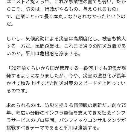
はコストと捉えられ、これが事業性の面でも弱い。だか
らこそ、防災は「行政がやるもの、与えられるもの」
で、企業にとって長く本丸になりきれなかったというの
だ。
しかし、気候変動による災害は高頻度化し、被害も拡大
する一方だ。民間企業は、これまで通りの防災意識で良
いのか。平川は危機感を滲ませる。
「20年前くらいから国が管理する一級河川でも氾濫が頻
発するようになりましたが、今や、災害の激甚化が長年
かけて積み上げてきた防災対策のスピードを上回ってい
るのです」
求められるのは、防災を捉える価値観の刷新だ。創立75
年、幅広い分野のインフラ整備を支えてきた社会インフ
ラサービスのプロ集団、パシフィックコンサルタンツが
挑戦すべきテーマであると平川は強調する。