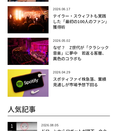
2026.06.17
テイラー・スウィフトも実践
した「最初の100人のファン」
獲得術
2026.05.02
なぜ？ Z世代が「クラシック
音楽」に夢中 若返る客層、
異色のコラボも
2026.04.29
スポティファイ株急落、業績
見通しが市場予想下回る
人気記事
2026.08.05
ドローンからロボットが降下、ウク