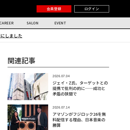
会員登録
ログイン
CAREER
SALON
EVENT
限にしました
関連記事
2026.07.04
ジェイ・Z氏、ターゲットとの
提携で批判の的に──成功と
矛盾の狭間で
2026.07.14
アマゾンがフジロック26を無
料配信する理由、日本音楽の
勝算