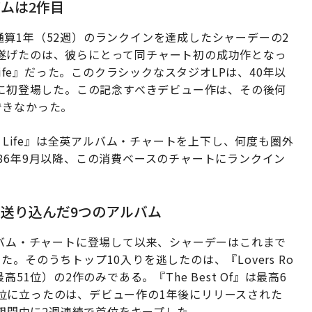
ムは2作目
トで通算1年（52週）のランクインを達成したシャーデーの2
遂げたのは、彼らにとって同チャート初の成功作となっ
Life』だった。このクラシックなスタジオLPは、40年以
位に初登場した。この記念すべきデビュー作は、その後何
できなかった。
ond Life』は全英アルバム・チャートを上下し、何度も圏外
86年9月以降、この消費ベースのチャートにランクイン
送り込んだ9つのアルバム
全英アルバム・チャートに登場して以来、シャーデーはこれまで
。そのうちトップ10入りを逃したのは、『Lovers Ro
最高51位）の2作のみである。『The Best Of』は最高6
位に立ったのは、デビュー作の1年後にリリースされた
ン期間中に2週連続で首位をキープした。