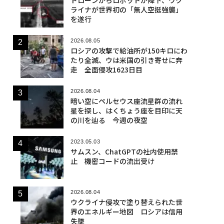
ライナが世界初の「無人空挺強襲」
を遂行
2026.08.05
ロシアの攻撃で給油所が150キロにわ
たり全滅、ウは米国の引き寄せに奔
走 全面侵攻1623日目
2026.08.04
暗い空にペルセウス座流星群の流れ
星を探し、はくちょう座を目印に天
の川を辿る 今週の夜空
2023.05.03
サムスン、ChatGPTの社内使用禁
止 機密コードの流出受け
2026.08.04
ウクライナ侵攻で塗り替えられた世
界のエネルギー地図 ロシアは信用
失墜