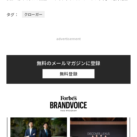
タグ：
クローガー
advertisement
無料のメールマガジンに登録
無料登録
ナ併
「
k」
左右
ック
T