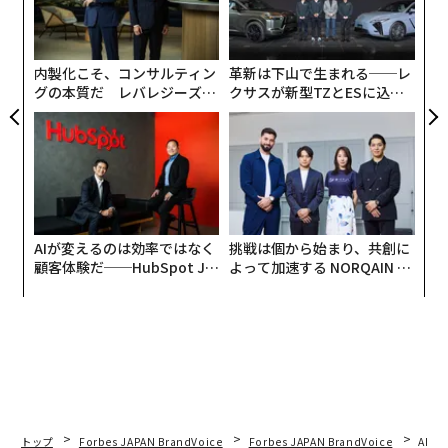
模組
伝
由
日
“使
る
【N
モ
C】
内製化こそ、コンサルティン
革新は下山で生まれる──レ
グの本質だ レバレジーズが
クサスが新型TZとESに込め
実践する、次世代ファームの
た「DISCOVER」の哲学
全貌
AIが変えるのは効率ではなく
挑戦は個から始まり、共創に
顧客体験だ──HubSpot Ja
よって加速する NORQAIN JA
panが語る「Grow Better」
PAN 特別座談会
な組織のつくり方
トップ
Forbes JAPAN BrandVoice
Forbes JAPAN BrandVoice
AIが