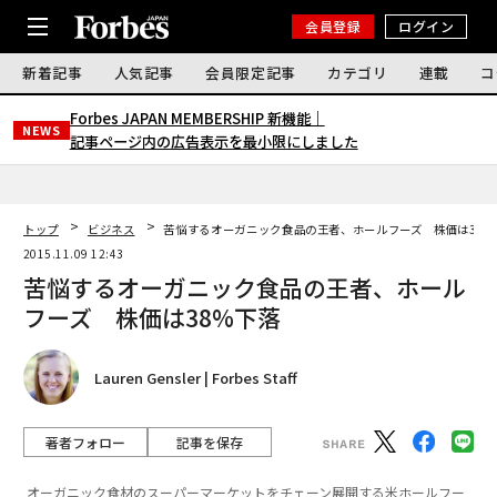
会員登録
ログイン
新着記事
人気記事
会員限定記事
カテゴリ
連載
コ
Forbes JAPAN MEMBERSHIP 新機能｜
NEWS
記事ページ内の広告表示を最小限にしました
トップ
ビジネス
苦悩するオーガニック食品の王者、ホールフーズ 株価は38
2015.11.09 12:43
苦悩するオーガニック食品の王者、ホール
フーズ 株価は38%下落
Lauren Gensler | Forbes Staff
著者フォロー
記事を保存
オーガニック食材のスーパーマーケットをチェーン展開する米ホールフー