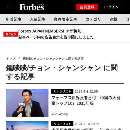
会員登録
ログイン
新着記事
人気記事
会員限定記事
カテゴリ
連載
コ
Forbes JAPAN MEMBERSHIP 新機能｜
NEWS
記事ページ内の広告表示を最小限にしました
トップ
鍾睒睒/チョン・シャンシャン に関する記事
鍾睒睒/チョン・シャンシャン に関
する記事
リッチリスト
2025.4.4 12:00
フォーブス世界長者番付「中国の大富
豪トップ10」2025年版
Yue Wang
リッチリスト
2024.11.8 10:00