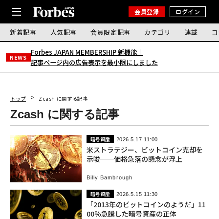
会員登録
ログイン
新着記事
人気記事
会員限定記事
カテゴリ
連載
コ
Forbes JAPAN MEMBERSHIP 新機能｜
NEWS
記事ページ内の広告表示を最小限にしました
トップ
Zcash に関する記事
Zcash に関する記事
暗号資産
2026.5.17 11:00
米ストラテジー、ビットコイン売却を
示唆──価格急落の懸念が浮上
Billy Bambrough
暗号資産
2026.5.15 11:30
「2013年のビットコインのようだ」11
00％急騰した暗号資産の正体