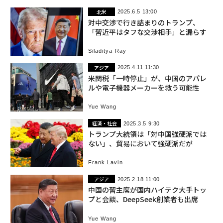
北米
2025.6.5 13:00
対中交渉で行き詰まりのトランプ、
「習近平はタフな交渉相手」と漏らす
Siladitya Ray
アジア
2025.4.11 11:30
米関税「一時停止」が、中国のアパレ
ルや電子機器メーカーを救う可能性
Yue Wang
経済・社会
2025.3.5 9:30
トランプ大統領は「対中国強硬派では
ない」、貿易において強硬派だが
Frank Lavin
アジア
2025.2.18 11:00
中国の習主席が国内ハイテク大手トッ
プと会談、DeepSeek創業者も出席
Yue Wang