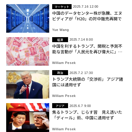
マーケット
2025.7.16 12:00
中国のデータセンター株が急騰、エヌ
ビディアが「H20」の対中販売再開で
Yue Wang
経済
2025.7.14 8:00
中国を利するトランプ、関税と予測不
能な言動が「人民元を再び偉大に」す
る
William Pesek
政治
2025.7.2 17:30
トランプ大統領の「交渉術」 アジア諸
国には通用せず
William Pesek
アジア
2025.6.7 9:00
焦るトランプ、じらす習 見え透いた
「ディール」術、中国に通用せず
William Pesek