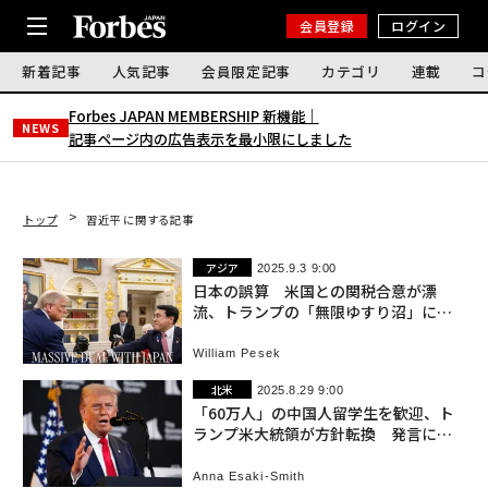
会員登録
ログイン
新着記事
人気記事
会員限定記事
カテゴリ
連載
コ
Forbes JAPAN MEMBERSHIP 新機能｜
NEWS
記事ページ内の広告表示を最小限にしました
トップ
習近平 に関する記事
アジア
2025.9.3 9:00
日本の誤算 米国との関税合意が漂
流、トランプの「無限ゆすり沼」には
まる懸念
William Pesek
北米
2025.8.29 9:00
「60万人」の中国人留学生を歓迎、ト
ランプ米大統領が方針転換 発言には
矛盾も
Anna Esaki-Smith