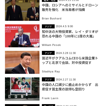
中国、ロシアへのミサイルとドローン
販売を強化 米当局者が指摘
Brian Bushard
アジア
2024.4.5 9:00
知中派の大物投資家、レイ・ダリオが
恐れる中国の「100年に1度の大嵐」
William Pesek
アジア
2024.3.28 11:30
習近平がクアルコムCEOら米国企業ト
ップと北京で会談、対中投資促す
Siladitya Ray
アジア
2024.2.27 11:30
中国の人口減少に歯止めかからず 出
産促す習主席の説得も空回り
Frank Lavin