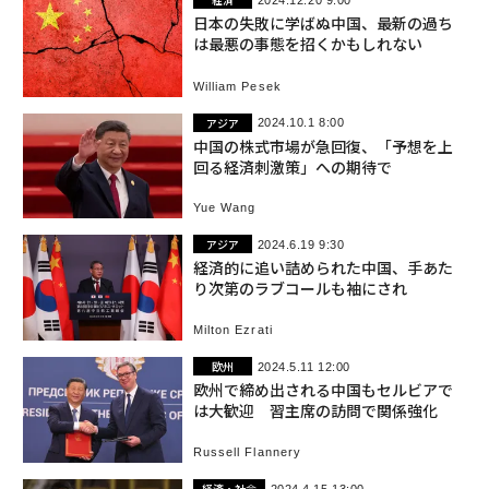
日本の失敗に学ばぬ中国、最新の過ち
は最悪の事態を招くかもしれない
William Pesek
アジア
2024.10.1 8:00
中国の株式市場が急回復、「予想を上
回る経済刺激策」への期待で
Yue Wang
アジア
2024.6.19 9:30
経済的に追い詰められた中国、手あた
り次第のラブコールも袖にされ
Milton Ezrati
欧州
2024.5.11 12:00
欧州で締め出される中国もセルビアで
は大歓迎 習主席の訪問で関係強化
Russell Flannery
経済・社会
2024.4.15 13:00