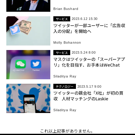
Brian Bushard
サービス
2023.6.12 15:30
ツイッターが一部ユーザーに「広告収
入の分配」を開始へ
Molly Bohannon
サービス
2023.5.24 8:00
マスクはツイッターの「スーパーアプ
リ」化を目指す、お手本はWeChat
Siladitya Ray
テクノロジー
2023.5.17 9:00
ツイッターの親会社「X社」が初の買
収 人材マッチングのLaskie
Siladitya Ray
これ以上記事がありません。