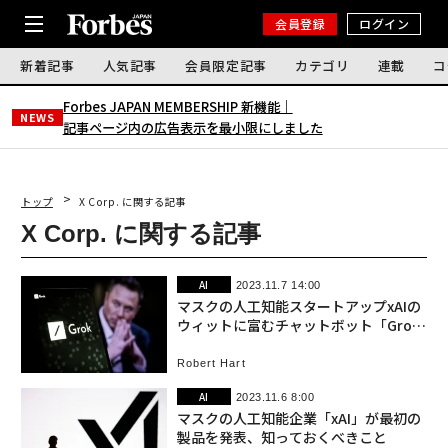
会員登録
ログイン
新着記事
人気記事
会員限定記事
カテゴリ
連載
コ
Forbes JAPAN MEMBERSHIP 新機能｜
NEWS
記事ページ内の広告表示を最小限にしました
トップ
X Corp. に関する記事
X Corp. に関する記事
AI
2023.11.7 14:00
マスクの人工知能スタートアップxAIの
ウィットに富むチャットボット「Gro
k」
Robert Hart
AI
2023.11.6 8:00
マスクの人工知能企業「xAI」が最初の
製品を発表、知っておくべきこと