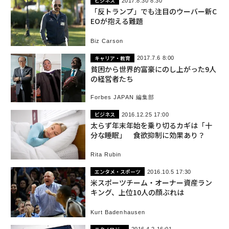
ビジネス
2017.8.30 8:30
「反トランプ」でも注目のウーバー新C
EOが抱える難題
Biz Carson
キャリア・教育
2017.7.6 8:00
貧困から世界的富豪にのし上がった9人
の経営者たち
Forbes JAPAN 編集部
ビジネス
2016.12.25 17:00
太らず年末年始を乗り切るカギは「十
分な睡眠」 食欲抑制に効果あり？
Rita Rubin
エンタメ・スポーツ
2016.10.5 17:30
米スポーツチーム・オーナー資産ラン
キング、上位10人の顔ぶれは
Kurt Badenhausen