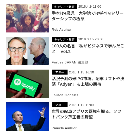
キャリア・教育
2018.4.9 11:00
手本は4歳児 大学院では学べないリー
ダーシップの極意
Rob Asghar
キャリア・教育
2018.3.15 20:00
100人の名言「私がビジネスで学んだこ
と」 vol.2
Forbes JAPAN 編集部
マネー
2018.1.15 16:30
活況予測の米IPO市場、配車リフトや決
済「Adyen」も上場の期待
Lauren Gensler
マネー
2018.1.12 11:00
世界の配車アプリの覇権を握る、ソフ
トバンク孫正義の野望
Pamela Ambler