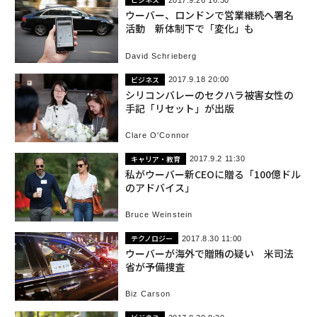
ウーバー、ロンドンで営業継続へ署名
活動 新体制下で「変化」も
David Schrieberg
ビジネス
2017.9.18 20:00
シリコンバレーのセクハラ被害女性の
手記「リセット」が出版
Clare O'Connor
キャリア・教育
2017.9.2 11:30
私がウーバー新CEOに贈る「100億ドル
のアドバイス」
Bruce Weinstein
テクノロジー
2017.8.30 11:00
ウーバーが海外で贈賄の疑い 米司法
省が予備捜査
Biz Carson