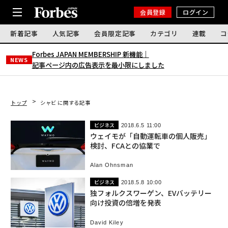
会員登録
ログイン
新着記事
人気記事
会員限定記事
カテゴリ
連載
コ
Forbes JAPAN MEMBERSHIP 新機能｜
NEWS
記事ページ内の広告表示を最小限にしました
トップ
シャビ に関する記事
ビジネス
2018.6.5 11:00
ウェイモが「自動運転車の個人販売」
検討、FCAとの協業で
Alan Ohnsman
ビジネス
2018.5.8 10:00
独フォルクスワーゲン、EVバッテリー
向け投資の倍増を発表
David Kiley