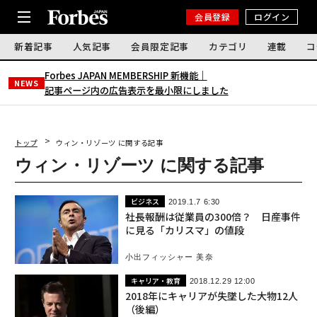
会員登録
ログイン
新着記事
人気記事
会員限定記事
カテゴリ
連載
コ
Forbes JAPAN MEMBERSHIP 新機能｜
NEWS
記事ページ内の広告表示を最小限にしました
トップ
ウィン・リゾーツ に関する記事
ウィン・リゾーツ に関する記事
ビジネス
2019.1.7 6:30
社長報酬は従業員の300倍？ 日産事件
に見る「カリスマ」の値段
小出フィッシャー 美奈
キャリア・教育
2018.12.29 12:00
2018年にキャリアが失墜した大物12人
（後編）