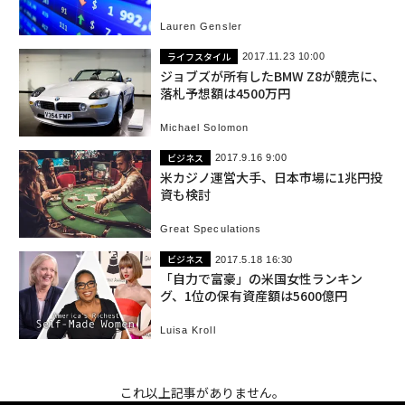
Lauren Gensler
ライフスタイル
2017.11.23 10:00
ジョブズが所有したBMW Z8が競売に、
落札予想額は4500万円
Michael Solomon
ビジネス
2017.9.16 9:00
米カジノ運営大手、日本市場に1兆円投
資も検討
Great Speculations
ビジネス
2017.5.18 16:30
「自力で富豪」の米国女性ランキン
グ、1位の保有資産額は5600億円
Luisa Kroll
これ以上記事がありません。