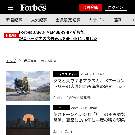
会員登録
ログイン
新着記事
人気記事
会員限定記事
カテゴリ
連載
コ
Forbes JAPAN MEMBERSHIP 新機能｜
NEWS
記事ページ内の広告表示を最小限にしました
トップ
世界遺産 に関する記事
ライフスタイル
2024.7.13 14:15
クマと共存するアラスカ、ベアーカン
トリーの大原則と西海岸の絶景｜元イ
ルカトレーナーの自然・文化遺産めぐ
り
Forbes JAPAN 編集部
宇宙
2024.6.19 18:00
英ストーンヘンジと「月」の不思議な
関係、夏至に18.6年に一度の稀な現象
Jamie Carter