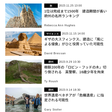
旅
2023.11.25 13:00
1位は完成まで1500年 建造期間が長い
欧州の名所ランキング
Rebecca Ann Hughes
サイエンス
2023.11.15 14:00
ギザの大スフィンクス、建造に「風に
よる侵食」がひと役買っていた可能性
David Bressan
欧州
2023.9.29 10:30
樹齢200年の「ロビン・フッドの木」切
り倒される 英警察、16歳少年を拘束
Ty Roush
欧州
2023.9.14 18:30
世界遺産ベネチアが「危機遺産」に指
定される可能性
Gary Stoller