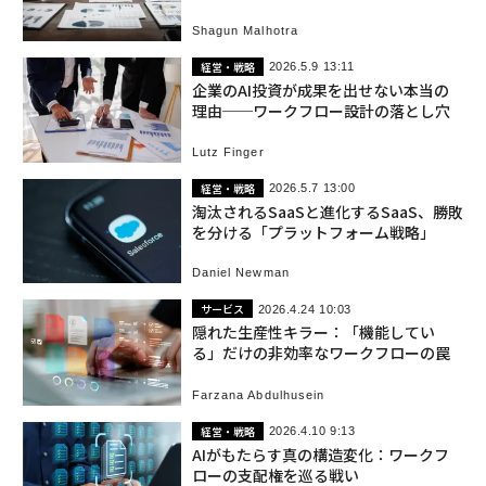
Shagun Malhotra
経営・戦略
2026.5.9 13:11
企業のAI投資が成果を出せない本当の
理由──ワークフロー設計の落とし穴
Lutz Finger
経営・戦略
2026.5.7 13:00
淘汰されるSaaSと進化するSaaS、勝敗
を分ける「プラットフォーム戦略」
Daniel Newman
サービス
2026.4.24 10:03
隠れた生産性キラー：「機能してい
る」だけの非効率なワークフローの罠
Farzana Abdulhusein
経営・戦略
2026.4.10 9:13
AIがもたらす真の構造変化：ワークフ
ローの支配権を巡る戦い