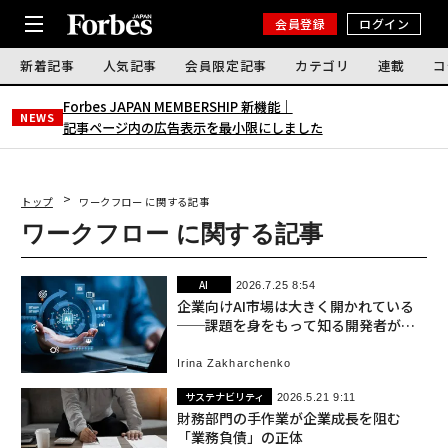
会員登録
ログイン
新着記事
人気記事
会員限定記事
カテゴリ
連載
コ
Forbes JAPAN MEMBERSHIP 新機能｜
NEWS
記事ページ内の広告表示を最小限にしました
トップ
ワークフロー に関する記事
ワークフロー に関する記事
AI
2026.7.25 8:54
企業向けAI市場は大きく開かれている
──課題を身をもって知る開発者が先
行している
Irina Zakharchenko
サステナビリティ
2026.5.21 9:11
財務部門の手作業が企業成長を阻む
「業務負債」の正体