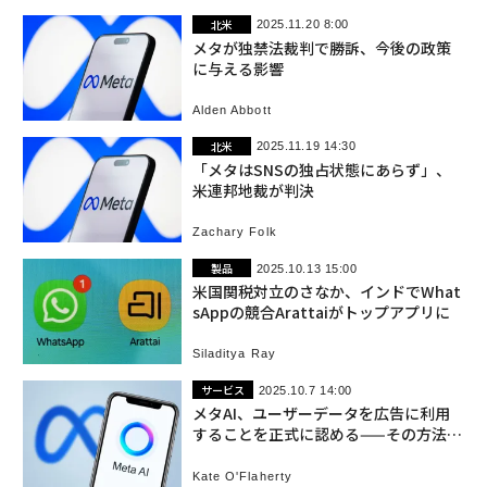
北米
2025.11.20 8:00
メタが独禁法裁判で勝訴、今後の政策
に与える影響
Alden Abbott
北米
2025.11.19 14:30
「メタはSNSの独占状態にあらず」、
米連邦地裁が判決
Zachary Folk
製品
2025.10.13 15:00
米国関税対立のさなか、インドでWhat
sAppの競合Arattaiがトップアプリに
Siladitya Ray
サービス
2025.10.7 14:00
メタAI、ユーザーデータを広告に利用
することを正式に認める——その方法と
開始時期
Kate O'Flaherty