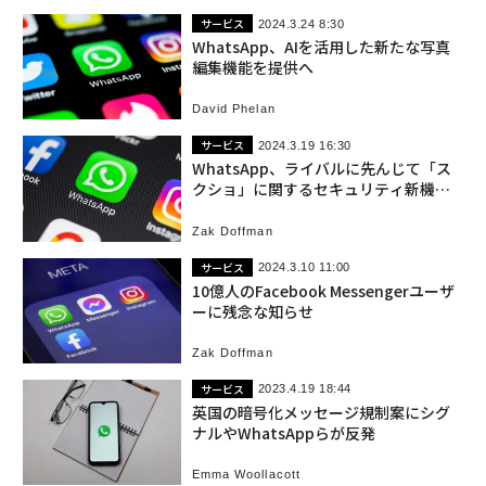
サービス
2024.3.24 8:30
WhatsApp、AIを活用した新たな写真
編集機能を提供へ
David Phelan
サービス
2024.3.19 16:30
WhatsApp、ライバルに先んじて「ス
クショ」に関するセキュリティ新機能
搭載
Zak Doffman
サービス
2024.3.10 11:00
10億人のFacebook Messengerユーザ
ーに残念な知らせ
Zak Doffman
サービス
2023.4.19 18:44
英国の暗号化メッセージ規制案にシグ
ナルやWhatsAppらが反発
Emma Woollacott