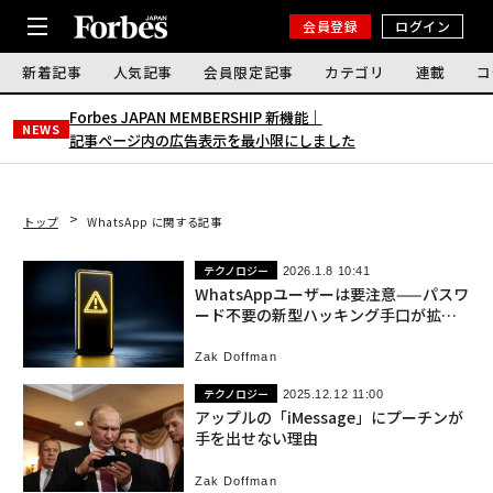
会員登録
ログイン
新着記事
人気記事
会員限定記事
カテゴリ
連載
コ
Forbes JAPAN MEMBERSHIP 新機能｜
NEWS
記事ページ内の広告表示を最小限にしました
トップ
WhatsApp に関する記事
テクノロジー
2026.1.8 10:41
WhatsAppユーザーは要注意——パスワ
ード不要の新型ハッキング手口が拡大
中
Zak Doffman
テクノロジー
2025.12.12 11:00
アップルの「iMessage」にプーチンが
手を出せない理由
Zak Doffman