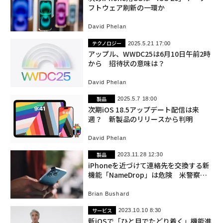
フトウェア刷新の一環か
David Phelan
テクノロジー
2025.5.21 17:00
アップル、WWDC25は6月10日午前2時
から 招待状の意味は？
David Phelan
製品
2025.5.7 18:00
次期iOS 18.5アップデート配信は来
週？ 新製品のリリースから判明
David Phelan
製品
2023.11.28 12:30
iPhoneを近づけて連絡先を交換する新
機能「NameDrop」は危険 米警察が
警告
Brian Bushard
サービス
2023.10.10 8:30
新iOSで「ひと目でたどり着く」機能進