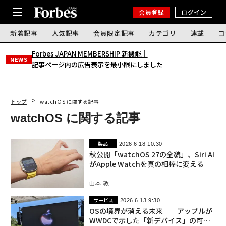
会員登録
ログイン
新着記事
人気記事
会員限定記事
カテゴリ
連載
コ
Forbes JAPAN MEMBERSHIP 新機能｜
NEWS
記事ページ内の広告表示を最小限にしました
トップ
watchOS に関する記事
watchOS に関する記事
製品
2026.6.18 10:30
秋公開「watchOS 27の全貌」、Siri AI
がApple Watchを真の相棒に変える
山本 敦
サービス
2026.6.13 9:30
OSの境界が消える未来──アップルが
WWDCで示した「新デバイス」の可能