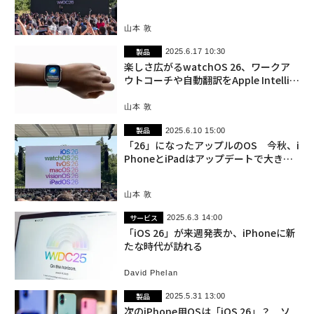
性
山本 敦
製品
2025.6.17 10:30
楽しさ広がるwatchOS 26、ワークア
ウトコーチや自動翻訳をApple Intellig
enceが支援
山本 敦
製品
2025.6.10 15:00
「26」になったアップルのOS 今秋、i
PhoneとiPadはアップデートで大きく
進化
山本 敦
サービス
2025.6.3 14:00
「iOS 26」が来週発表か、iPhoneに新
たな時代が訪れる
David Phelan
製品
2025.5.31 13:00
次のiPhone用OSは「iOS 26」？ ソ