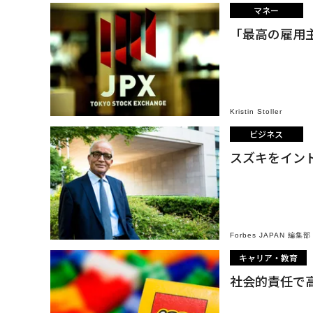
マネー
「最高の雇用主
Kristin Stoller
ビジネス
スズキをインド
Forbes JAPAN 編集部
キャリア・教育
社会的責任で