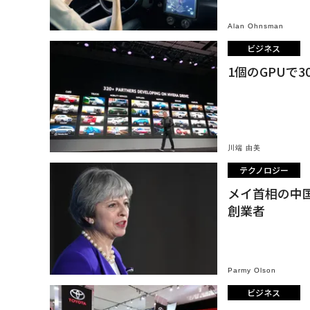
Alan Ohnsman
ビジネス
1個のGPUで3
川端 由美
テクノロジー
メイ首相の中国
創業者
Parmy Olson
ビジネス