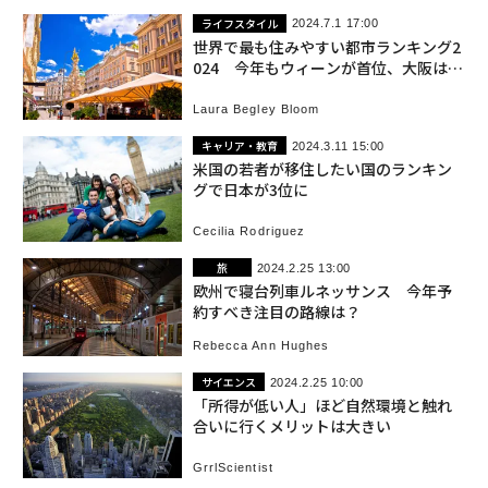
ライフスタイル
2024.7.1 17:00
世界で最も住みやすい都市ランキング2
024 今年もウィーンが首位、大阪は9
位
Laura Begley Bloom
キャリア・教育
2024.3.11 15:00
米国の若者が移住したい国のランキン
グで日本が3位に
Cecilia Rodriguez
旅
2024.2.25 13:00
欧州で寝台列車ルネッサンス 今年予
約すべき注目の路線は？
Rebecca Ann Hughes
サイエンス
2024.2.25 10:00
「所得が低い人」ほど自然環境と触れ
合いに行くメリットは大きい
GrrlScientist