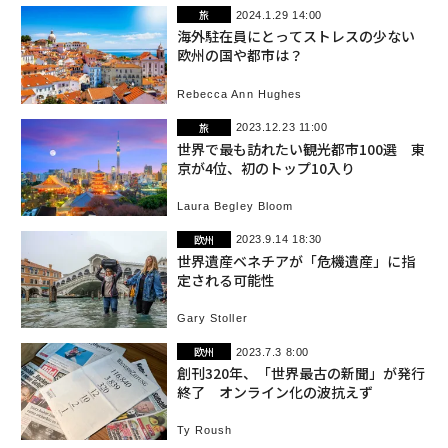
旅
2024.1.29 14:00
海外駐在員にとってストレスの少ない
欧州の国や都市は？
Rebecca Ann Hughes
旅
2023.12.23 11:00
世界で最も訪れたい観光都市100選 東
京が4位、初のトップ10入り
Laura Begley Bloom
欧州
2023.9.14 18:30
世界遺産ベネチアが「危機遺産」に指
定される可能性
Gary Stoller
欧州
2023.7.3 8:00
創刊320年、「世界最古の新聞」が発行
終了 オンライン化の波抗えず
Ty Roush