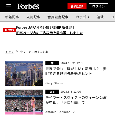
会員登録
ログイン
新着記事
人気記事
会員限定記事
カテゴリ
連載
コ
Forbes JAPAN MEMBERSHIP 新機能｜
NEWS
記事ページ内の広告表示を最小限にしました
トップ
ウィーン に関する記事
旅
2024.10.31 12:00
世界で最も「騒がしい」都市は？ 安
眠できる旅行先を選ぶヒント
Gary Stoller
音楽
2024.8.8 12:00
テイラー・スウィフトのウィーン公演
が中止、「テロ計画」で
Antonio Pequeño IV