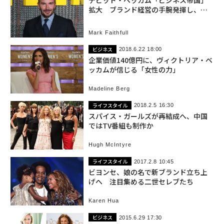
デビッド・ベッカム「ビジネス帝国」
拡大 ブランド経営の手腕発揮し、妻
ヴィクトリアの事業も支援
Mark Faithfull
ビジネス
2018.6.22 18:00
企業価値140億円に、ヴィクトリア・ベ
ッカムが信じる「女性の力」
Madeline Berg
ライフスタイル
2018.2.5 16:30
スパイス・ガールズが再結成へ、中国
ではTV番組も制作か
Hugh McIntyre
ライフスタイル
2017.2.8 10:45
ビヨンセ、娘の名で新ブランド立ち上
げへ 注目集める二世セレブたち
Karen Hua
ビジネス
2015.6.29 17:30