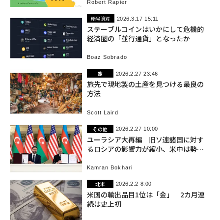
Robert Rapier
暗号資産
2026.3.17 15:11
ステーブルコインはいかにして危機的
経済圏の「並行通貨」となったか
Boaz Sobrado
旅
2026.2.27 23:46
旅先で現地製の土産を見つける最良の
方法
Scott Laird
その他
2026.2.27 10:00
ユーラシア大再編 旧ソ連諸国に対す
るロシアの影響力が縮小、米中は勢力
拡大
Kamran Bokhari
北米
2026.2.2 8:00
米国の輸出品目1位は「金」 2カ月連
続は史上初