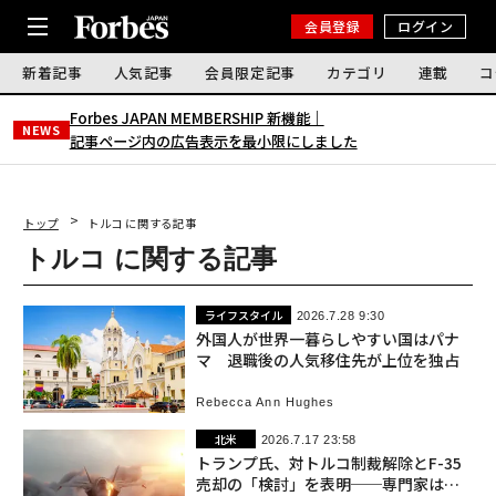
会員登録
ログイン
新着記事
人気記事
会員限定記事
カテゴリ
連載
コ
Forbes JAPAN MEMBERSHIP 新機能｜
NEWS
記事ページ内の広告表示を最小限にしました
トップ
トルコ に関する記事
トルコ に関する記事
ライフスタイル
2026.7.28 9:30
外国人が世界一暮らしやすい国はパナ
マ 退職後の人気移住先が上位を独占
Rebecca Ann Hughes
北米
2026.7.17 23:58
トランプ氏、対トルコ制裁解除とF-35
売却の「検討」を表明──専門家は