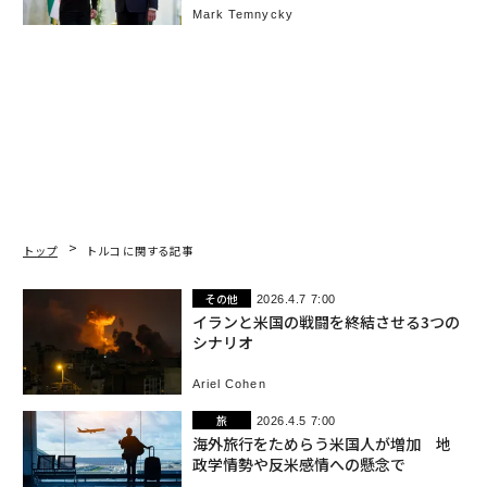
Mark Temnycky
トップ
トルコ に関する記事
その他
2026.4.7 7:00
イランと米国の戦闘を終結させる3つの
シナリオ
Ariel Cohen
旅
2026.4.5 7:00
海外旅行をためらう米国人が増加 地
政学情勢や反米感情への懸念で