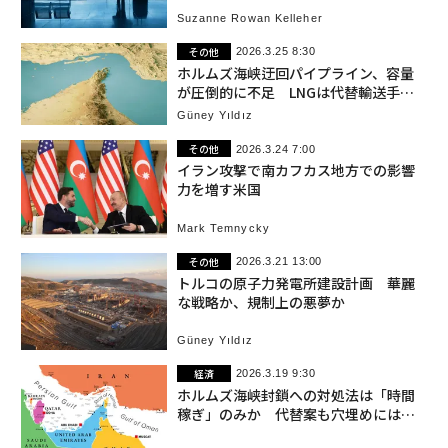
Suzanne Rowan Kelleher
その他
2026.3.25 8:30
ホルムズ海峡迂回パイプライン、容量
が圧倒的に不足 LNGは代替輸送手段
なし
Güney Yıldız
その他
2026.3.24 7:00
イラン攻撃で南カフカス地方での影響
力を増す米国
Mark Temnycky
その他
2026.3.21 13:00
トルコの原子力発電所建設計画 華麗
な戦略か、規制上の悪夢か
Güney Yıldız
経済
2026.3.19 9:30
ホルムズ海峡封鎖への対処法は「時間
稼ぎ」のみか 代替案も穴埋めには不
十分