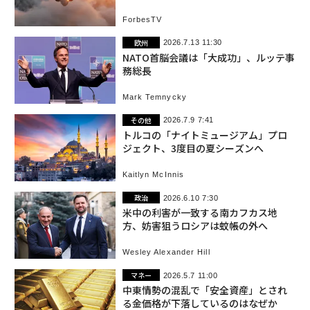
「悪手」と指摘
ForbesTV
欧州
2026.7.13 11:30
NATO首脳会議は「大成功」、ルッテ事
務総長
Mark Temnycky
その他
2026.7.9 7:41
トルコの「ナイトミュージアム」プロ
ジェクト、3度目の夏シーズンへ
Kaitlyn McInnis
政治
2026.6.10 7:30
米中の利害が一致する南カフカス地
方、妨害狙うロシアは蚊帳の外へ
Wesley Alexander Hill
マネー
2026.5.7 11:00
中東情勢の混乱で「安全資産」とされ
る金価格が下落しているのはなぜか