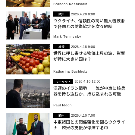
Brandon Kochkodin
欧州
2026.4.20 8:00
ウクライナ、信頼性の高い無人機技術
で各国との防衛協定を次々締結
Mark Temnycky
経済
2026.4.18 9:00
世界に押し寄せる物価上昇の波、影響
が特に大きい国は？
Katharina Buchholz
マーケット
2026.4.16 12:00
混迷のイラン情勢──誰が中東に核兵
器を持ち込むか、持ち込まれる可能性
はあるのか
Paul Iddon
欧州
2026.4.10 7:00
中東諸国との関係強化を図るウクライ
ナ 欧米の支援が停滞する中