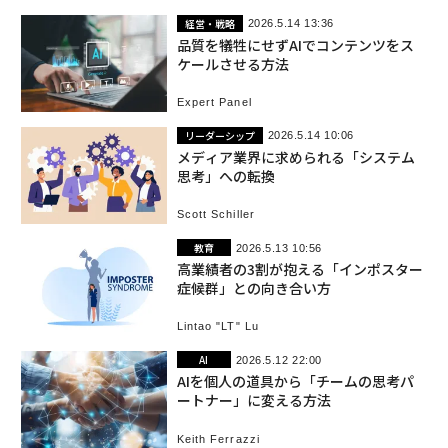
経営・戦略
2026.5.14 13:36
品質を犠牲にせずAIでコンテンツをス
ケールさせる方法
Expert Panel
リーダーシップ
2026.5.14 10:06
メディア業界に求められる「システム
思考」への転換
Scott Schiller
教育
2026.5.13 10:56
高業績者の3割が抱える「インポスター
症候群」との向き合い方
Lintao "LT" Lu
AI
2026.5.12 22:00
AIを個人の道具から「チームの思考パ
ートナー」に変える方法
Keith Ferrazzi