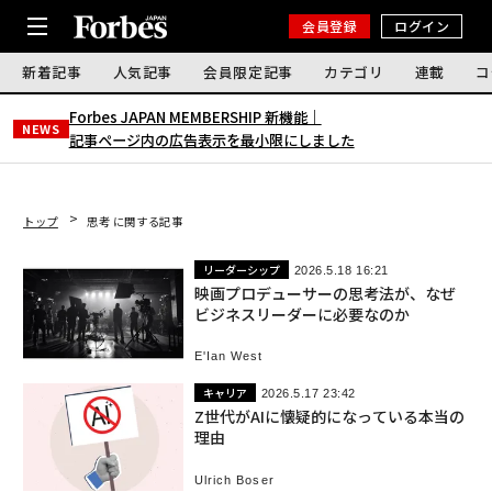
会員登録
ログイン
新着記事
人気記事
会員限定記事
カテゴリ
連載
コ
Forbes JAPAN MEMBERSHIP 新機能｜
NEWS
記事ページ内の広告表示を最小限にしました
トップ
思考 に関する記事
リーダーシップ
2026.5.18 16:21
映画プロデューサーの思考法が、なぜ
ビジネスリーダーに必要なのか
E'Ian West
キャリア
2026.5.17 23:42
Z世代がAIに懐疑的になっている本当の
理由
Ulrich Boser