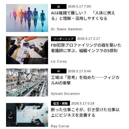
AI
2026.5.17 7:00
AIは複雑で難しい？ 「人体に例え
る」と理解・活用しやすくなる
Dr. Diane Hamilton
リーダーシップ
2026.5.17 2:17
FBI犯罪プロファイリングの礎を築いた
看護師に学ぶ、組織インフラの5原則
Liz Corey
AI
2026.5.17 0:44
工場は「思考」を始めた──フィジカ
ルAIの衝撃
Sylvain Duranton
経営・戦略
2026.5.17 0:18
断った仕事こそが、引き受けた仕事以
上にビジネスを定義する
Ray Corral