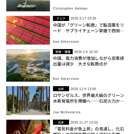
度しのげる
Christopher Helman
アジア
2026.3.17 10:30
中国が「グリーン転換」で製造業をリ
ード サプライチェーン掌握で西側経
済を置き去りに
Ken Silverstein
気候・環境
2026.2.6 10:30
中国、電力消費が増加しながら炭素排
出量は減少 大きな転換点か
Ken Silverstein
北米
2025.12.9 13:00
ロサンゼルス、世界最大級のグリーン
水素発電所を稼働へ──石炭火力から
の脱却を実現
Joe McKendrick
北米
2025.11.27 13:00
「電気料金が急上昇」の見通し、化石