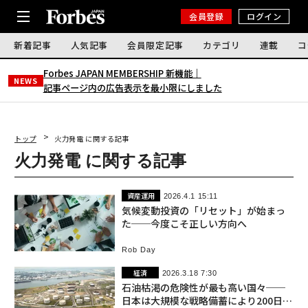
会員登録
ログイン
新着記事
人気記事
会員限定記事
カテゴリ
連載
コ
Forbes JAPAN MEMBERSHIP 新機能｜
NEWS
記事ページ内の広告表示を最小限にしました
トップ
火力発電 に関する記事
火力発電 に関する記事
資産運用
2026.4.1 15:11
気候変動投資の「リセット」が始まっ
た──今度こそ正しい方向へ
Rob Day
経済
2026.3.18 7:30
石油枯渇の危険性が最も高い国々──
日本は大規模な戦略備蓄により200日程