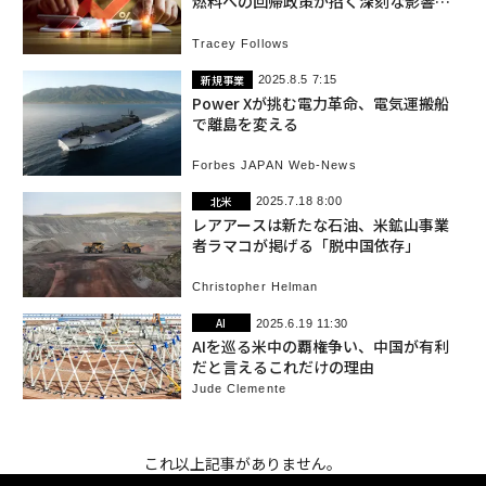
燃料への回帰政策が招く深刻な影響
米国
Tracey Follows
新規事業
2025.8.5 7:15
Power Xが挑む電力革命、電気運搬船
で離島を変える
Forbes JAPAN Web-News
北米
2025.7.18 8:00
レアアースは新たな石油、米鉱山事業
者ラマコが掲げる「脱中国依存」
Christopher Helman
AI
2025.6.19 11:30
AIを巡る米中の覇権争い、中国が有利
だと言えるこれだけの理由
Jude Clemente
これ以上記事がありません。