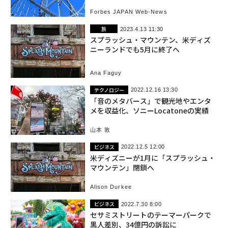
Forbes JAPAN Web-News
旅
2023.4.13 11:30
スプラッシュ・マウンテン、米ディズ
ニーランドでも5月に終了へ
Ana Faguy
テクノロジー
2022.12.16 13:30
「音のメタバース」で観光地やエンタ
メを収益化、ソニーLocatoneの実績
山本 敦
ビジネス
2022.12.5 12:00
米ディズニーが1月に「スプラッシュ・
マウンテン」閉鎖へ
Alison Durkee
ビジネス
2022.7.30 8:00
セサミストリートのテーマーパークで
黒人差別、34億円の訴訟に