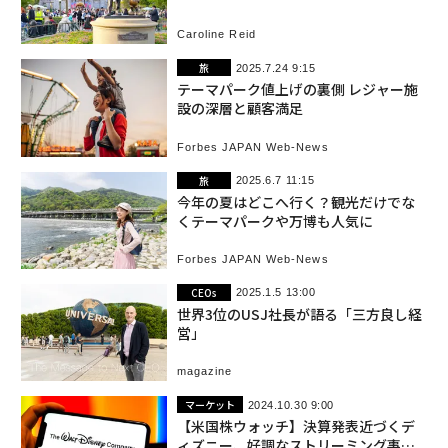
Caroline Reid
旅
2025.7.24 9:15
テーマパーク値上げの裏側 レジャー施
設の深層と顧客満足
Forbes JAPAN Web-News
旅
2025.6.7 11:15
今年の夏はどこへ行く？観光だけでな
くテーマパークや万博も人気に
Forbes JAPAN Web-News
CEOs
2025.1.5 13:00
世界3位のUSJ社長が語る「三方良し経
営」
magazine
マーケット
2024.10.30 9:00
【米国株ウォッチ】決算発表近づくデ
ィズニー、好調なストリーミング事業