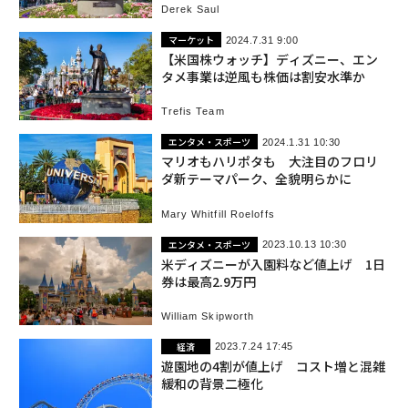
Derek Saul
マーケット
2024.7.31 9:00
【米国株ウォッチ】ディズニー、エン
タメ事業は逆風も株価は割安水準か
Trefis Team
エンタメ・スポーツ
2024.1.31 10:30
マリオもハリポタも 大注目のフロリ
ダ新テーマパーク、全貌明らかに
Mary Whitfill Roeloffs
エンタメ・スポーツ
2023.10.13 10:30
米ディズニーが入園料など値上げ 1日
券は最高2.9万円
William Skipworth
経済
2023.7.24 17:45
遊園地の4割が値上げ コスト増と混雑
緩和の背景二極化