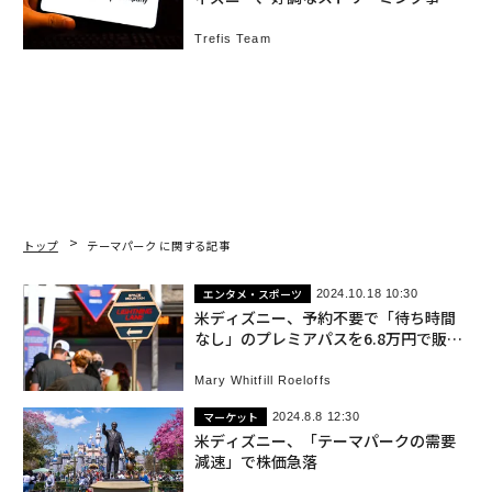
が全体を支えるか
Trefis Team
トップ
テーマパーク に関する記事
エンタメ・スポーツ
2024.10.18 10:30
米ディズニー、予約不要で「待ち時間
なし」のプレミアパスを6.8万円で販売
へ 入園料別
Mary Whitfill Roeloffs
マーケット
2024.8.8 12:30
米ディズニー、「テーマパークの需要
減速」で株価急落