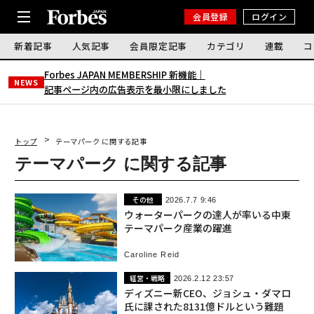
会員登録
ログイン
新着記事
人気記事
会員限定記事
カテゴリ
連載
コ
Forbes JAPAN MEMBERSHIP 新機能｜
NEWS
記事ページ内の広告表示を最小限にしました
トップ
テーマパーク に関する記事
テーマパーク に関する記事
その他
2026.7.7 9:46
ウォーターパークの達人が率いる中東
テーマパーク産業の躍進
Caroline Reid
経営・戦略
2026.2.12 23:57
ディズニー新CEO、ジョシュ・ダマロ
氏に課された8131億ドルという難題