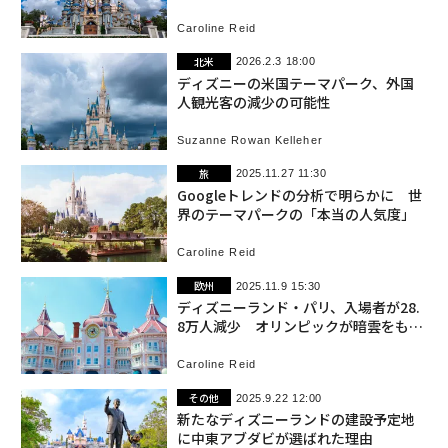
Caroline Reid
北米
2026.2.3 18:00
ディズニーの米国テーマパーク、外国
人観光客の減少の可能性
Suzanne Rowan Kelleher
旅
2025.11.27 11:30
Googleトレンドの分析で明らかに 世
界のテーマパークの「本当の人気度」
Caroline Reid
欧州
2025.11.9 15:30
ディズニーランド・パリ、入場者が28.
8万人減少 オリンピックが暗雲をもた
らす
Caroline Reid
その他
2025.9.22 12:00
新たなディズニーランドの建設予定地
に中東アブダビが選ばれた理由