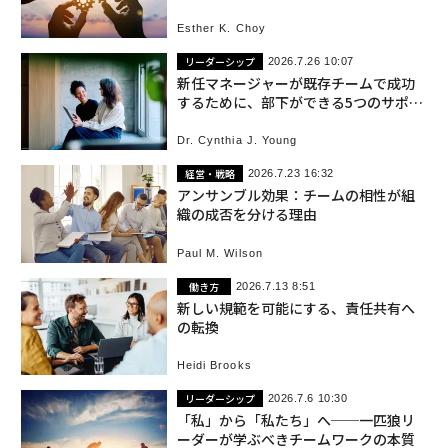
Esther K. Choy
リーダーシップ
2026.7.26 10:07
新任マネージャーが既存チームで成功
するために、部下ができる5つのサポー
ト
Dr. Cynthia J. Young
経営・戦略
2026.7.23 16:32
アンサンブル効果：チームの相性が組
織の成否を分ける理由
Paul M. Wilson
働き方
2026.7.13 8:51
新しい規範を可能にする、責任共有へ
の転換
Heidi Brooks
リーダーシップ
2026.7.6 10:30
「私」から「私たち」へ──一匹狼リ
ーダーが学ぶべきチームワークの本質