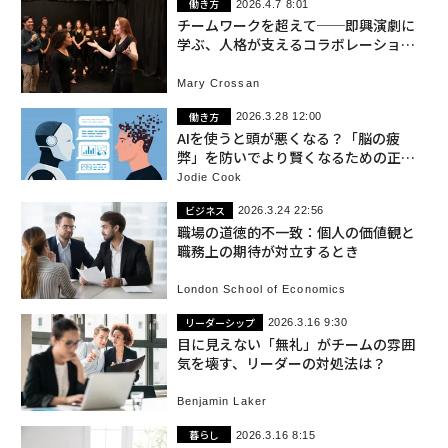
働き方
2026.4.7 8:01
チームワークを超えて──即興演劇に
学ぶ、人格が支えるコラボレーション
の本質
Mary Crossan
働き方
2026.3.28 12:00
AIを使うと頭が悪くなる？「脳の疲
弊」を防いでより賢くなるための正し
い付き合い方
Jodie Cook
ビジネス
2026.3.24 22:56
職場の道徳的不一致：個人の価値観と
職務上の期待が対立するとき
London School of Economics
リーダーシップ
2026.3.16 9:30
目に見えない「無礼」がチームの雰囲
気を壊す、リーダーの対処法は？
Benjamin Laker
暮らし
2026.3.16 8:15