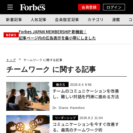
会員登録
ログイン
新着記事
人気記事
会員限定記事
カテゴリ
連載
コ
Forbes JAPAN MEMBERSHIP 新機能｜
NEWS
記事ページ内の広告表示を最小限にしました
トップ
チームワーク に関する記事
チームワーク に関する記事
働き方
2026.8.4 9:56
チームのコミュニケーションを改善
し、難しい対話を円滑に進める方法
Dr. Diane Hamilton
リーダーシップ
2026.8.2 11:04
コミュニケーションを今すぐ改善す
る、最高のチームワーク術