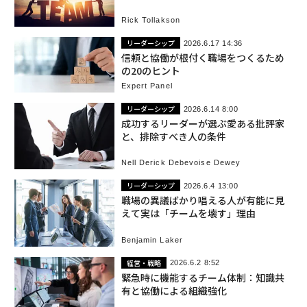
Rick Tollakson
リーダーシップ
2026.6.17 14:36
信頼と協働が根付く職場をつくるため
の20のヒント
Expert Panel
リーダーシップ
2026.6.14 8:00
成功するリーダーが選ぶ愛ある批評家
と、排除すべき人の条件
Nell Derick Debevoise Dewey
リーダーシップ
2026.6.4 13:00
職場の異議ばかり唱える人が有能に見
えて実は「チームを壊す」理由
Benjamin Laker
経営・戦略
2026.6.2 8:52
緊急時に機能するチーム体制：知識共
有と協働による組織強化