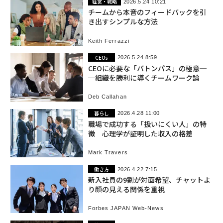
経営・戦略
2026.5.24 10:21
チームから本音のフィードバックを引
き出すシンプルな方法
Keith Ferrazzi
CEOs
2026.5.24 8:59
CEOに必要な「バトンパス」の極意─
─組織を勝利に導くチームワーク論
Deb Callahan
暮らし
2026.4.28 11:00
職場で成功する「扱いにくい人」の特
徴 心理学が証明した収入の格差
Mark Travers
働き方
2026.4.22 7:15
新入社員の9割が対面希望、チャットよ
り顔の見える関係を重視
Forbes JAPAN Web-News