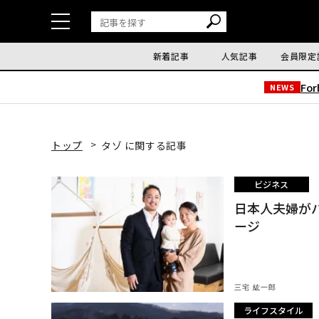
新着記事
人気記事
会員限定
Fo
NEWS
トップ
タゾ に関する記事
ビジネス
日本人夫婦が
ージ
三宅 紘一郎
ライフスタイル