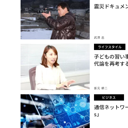
震災ドキュメ
武澤 忠
ライフスタイル
子どもの習い
代論を再考す
坂元 耕二
ビジネス
通信ネットワー
s」