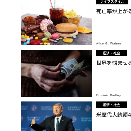
ライフスタイル
死亡率が上が
Alice G. Walton
経済・社会
世界を悩ませる
Dominic Dudley
経済・社会
米歴代大統領