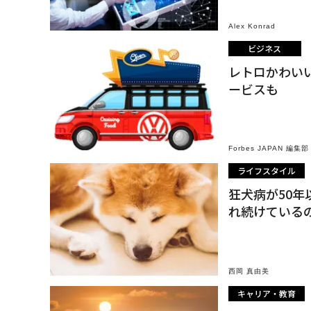
Alex Konrad
ビジネス
レトロかわい
ービスも
Forbes JAPAN 編集部
ライフスタイル
狂犬病が50
れ続けている
西岡 真由美
キャリア・教育