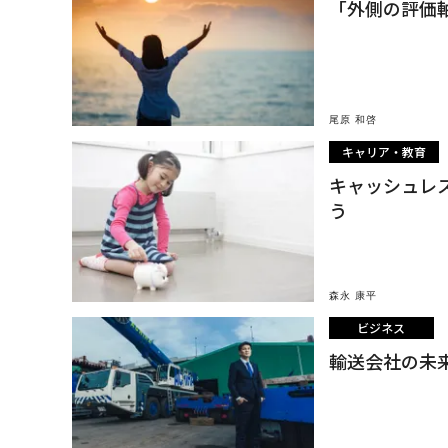
「外側の評価
尾原 和啓
キャリア・教育
キャッシュレ
う
森永 康平
ビジネス
輸送会社の未