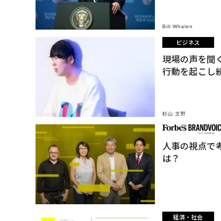
Bill Whalen
ビジネス
現場の声を聞
行動を起こし
杉山 文野
人事の視点で
は？
経済・社会